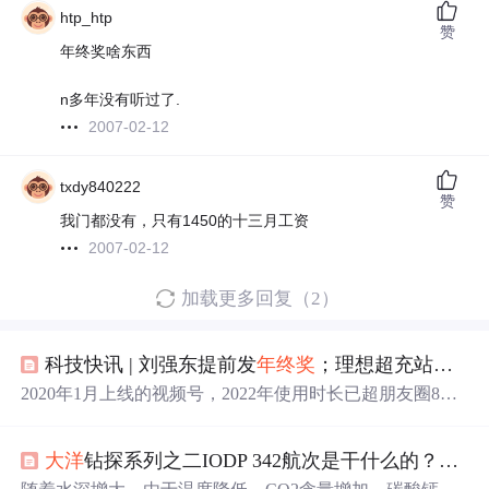
htp_htp
赞
年终奖啥东西
n多年没有听过了.
2007-02-12
txdy840222
赞
我门都没有，只有1450的十三月工资
2007-02-12
加载更多回复（2）
科技快讯 | 刘强东提前发
年终奖
；理想超充站超时占用费试运营；美团听障骑手助手全量上线；微信视频号评论区可以斗图了
2020年1月上线的视频号，2022年使用时长已超朋友圈8
0%，直播看播时长增长156%，直播带货销售额增长
800
%。输入信息后，系统自动检测，若信息来自抖音，将显
大洋
钻探系列之二IODP 342航次是干什么的？（上）
示“该信息属于抖音官方”，若存在诈骗风险，则显示“高风
险内容”。12月24日，抖音安全中心对多个违规账号采取禁