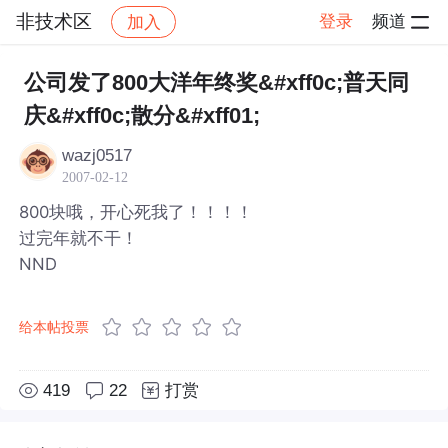
非技术区
登录
频道
加入
帖子详情
社区
非技术区
公司发了800大洋年终奖&#xff0c;普天同
庆&#xff0c;散分&#xff01;
wazj0517
2007-02-12
800块哦，开心死我了！！！！
过完年就不干！
NND
给本帖投票
419
22
打赏