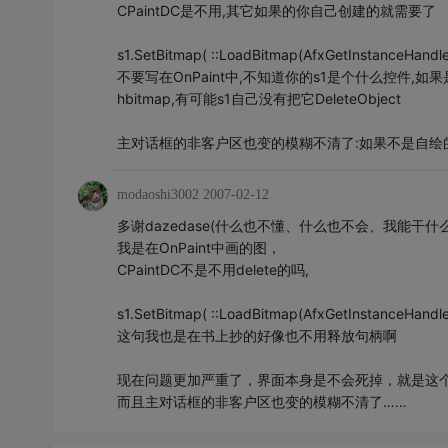
CPaintDC是不用,其它如果的你自己创建的就需要了
s1.SetBitmap( ::LoadBitmap(AfxGetInstanceHand
不要写在OnPaint中,不知道你的s1是个什么控件,如果
hbitmap,有可能s1自己没有把它DeleteObject
主对话框的非客户区也变的模糊不清了:如果不是自绘的话有可
modaoshi3002
2007-02-12
多谢dazedase(什么也不懂、什么也不会、我能干什么
我是在OnPaint中画的图，
CPaintDC不是不用delete的吗,
s1.SetBitmap( ::LoadBitmap(AfxGetInstanceHand
这句我也是在书上抄的好像也不用释放句柄啊
现在问题更加严重了，界面本身是不会死掉，就是这个Lo
而且主对话框的非客户区也变的模糊不清了……