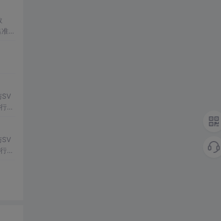
数
出准确
常方
SV
行np
项目
SV
行np
项目