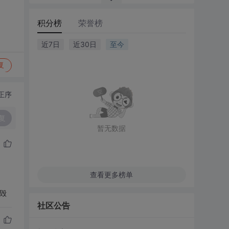
积分榜
荣誉榜
近7日
近30日
至今
复
正序
复
暂无数据
查看更多榜单
销毁
社区公告