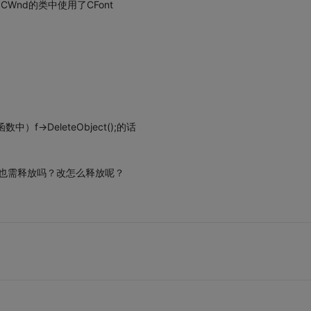
Wnd的类中使用了CFont
f->DeleteObject();的话
图，也需释放吗？改怎么释放呢？