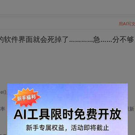
用AI写
的软件界面就会死掉了…………急……分不够
dle(),MAKEINTRESOURCE(IDB_OPEN)) );
，有很多一部分用setbitmap加上去的图片就没有了，再重新
～～～～～～～