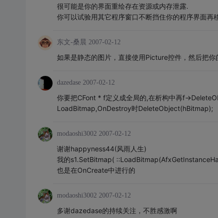
很可能是你的界面重绘存在资源或内存泄露.
你可以试验用其它程序窗口不断挡住你的程序界面再移
东文-桑晨
2007-02-12
如果是静态的图片，直接使用Picture控件，然后把
dazedase
2007-02-12
你要把CFont * f定义成全局的,在析构中再f->DeleteOb
LoadBitmap,OnDestroy时DeleteObject(hBitmap);
modaoshi3002
2007-02-12
谢谢happyness44(风雨人生)
我的s1.SetBitmap( ::LoadBitmap(AfxGetInstanceH
也是在OnCreate中进行的
modaoshi3002
2007-02-12
多谢dazedase的持续关注，不胜感激啊