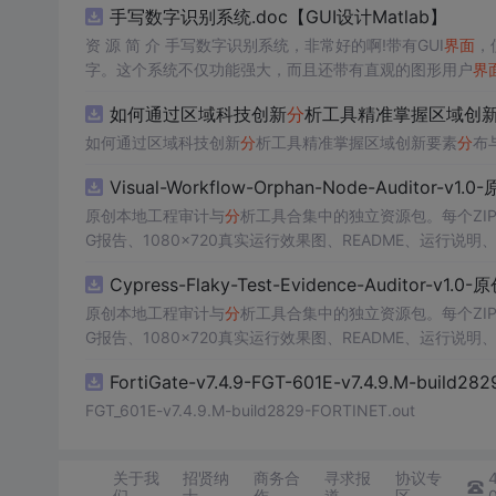
手写数字识别系统.doc【GUI设计Matlab】
资 源 简 介 手写数字识别系统，非常好的啊!带有GUI
界面
，
字。这个系统不仅功能强大，而且还带有直观的图形用户
界
的识别结果。这个系统可以在各种场景中使用，无论是学校
如何通过区域科技创新
分
析工具精准掌握区域创
便和实用的工具，你一定
会
喜欢它的！
如何通过区域科技创新
分
析工具精准掌握区域创新要素
分
布
Visual-Workflow-Orphan-Node-Auditor-v1
原创本地工程审计与
分
析工具合集中的独立资源包。每个ZIP
G报告、1080×720真实运行效果图、README、运行说明、功
m test验证算法，执行npm run report生成报
Cypress-Flaky-Test-Evidence-Auditor-v1
源码、Logo、官方截图、论文、生产日志或其他受限素材
原创本地工程审计与
分
析工具合集中的独立资源包。每个ZIP
G报告、1080×720真实运行效果图、README、运行说明、功
m test验证算法，执行npm run report生成报
FortiGate-v7.4.9-FGT-601E-v7.4.9.M-build28
源码、Logo、官方截图、论文、生产日志或其他受限素材
FGT_601E-v7.4.9.M-build2829-FORTINET.out
关于我
招贤纳
商务合
寻求报
协议专
们
士
作
道
区