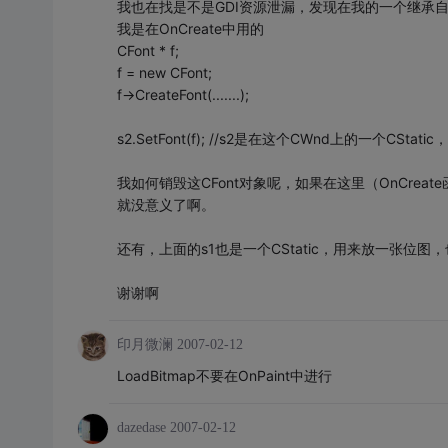
我也在找是不是GDI资源泄漏，发现在我的一个继承自C
我是在OnCreate中用的
CFont * f;
f = new CFont;
f->CreateFont(.......);
s2.SetFont(f); //s2是在这个CWnd上的一个CStatic，
我如何销毁这CFont对象呢，如果在这里（OnCreate函数中）
就没意义了啊。
还有，上面的s1也是一个CStatic，用来放一张位
谢谢啊
印月微澜
2007-02-12
LoadBitmap不要在OnPaint中进行
dazedase
2007-02-12