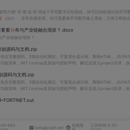
使用方便! 详 情 说 明 用这个手写数字识别系统，你可以轻松地识别手写
面
（GUI），非常容易使用。你只需要将手写数字输入系统，它将立即给
、工作还是日常生活，都能为你提供快速和准确的识别服务。它是一个非
新要素
分
布与产业链融合现状？.docx
与产业链融合现状？
.0-原创源码与文档.zip
包含完整源码、3项自动化测试、可复现合成示例、离线HTML、JSON与
能清单、MIT License及原创与授权声明。解压后进入project目录，执
告，也可通过本地静态服务器打开网页。运行时零第三方依赖，不包含热点产品或开源
.0-原创源码与文档.zip
。适合前端开发、AI应用工程、测试审计和课程实践。
包含完整源码、3项自动化测试、可复现合成示例、离线HTML、JSON与
能清单、MIT License及原创与授权声明。解压后进入project目录，执
告，也可通过本地静态服务器打开网页。运行时零第三方依赖，不包含热点产品或开源
29-FORTINET.out
。适合前端开发、AI应用工程、测试审计和课程实践。
400-660-
在线客
工作时间 8:30-
kefu@csdn.net
0108
服
22:00