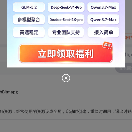
转发到动态
举报
写回
切换为时间
发表回
Bitmap);
或Create资源，经常使用的资源设成全局，启动时创建，重绘时调用，退出时