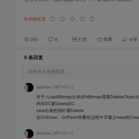
给本帖投票
365
9
打赏
分享
收藏
9 条
回复
请发表友善的回复…
dazedase
2007-02-12
对于::LoadBitmap出来的hBitmap需要DeleteObject(h
内存DC要DeleteDC
new出来的指针要Delete
在OnDraw、OnPaint等重绘过程中尽量少new
dazedase
2007-02-12