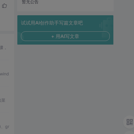
暂无公告
试试用AI创作助手写篇文章吧
+ 用AI写文章
骤，
wind
如菜
、gr