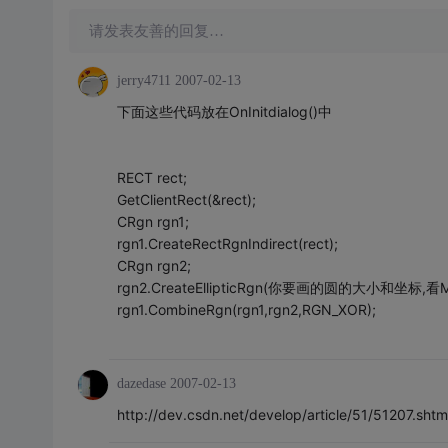
请发表友善的回复…
jerry4711
2007-02-13
下面这些代码放在OnInitdialog()中
RECT rect;
GetClientRect(&rect);
CRgn rgn1;
rgn1.CreateRectRgnIndirect(rect);
CRgn rgn2;
rgn2.CreateEllipticRgn(你要画的圆的大小和坐标,看M
rgn1.CombineRgn(rgn1,rgn2,RGN_XOR);
dazedase
2007-02-13
http://dev.csdn.net/develop/article/51/51207.shtm