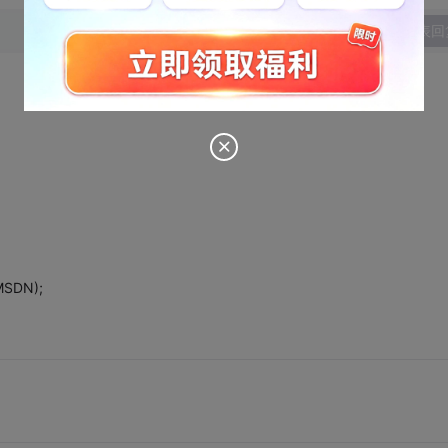
发表回
SDN);