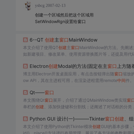
ysbcg
2007-02-13
创建一个区域然后把这个区域用
SetWindowRgn设置给窗口
6--QT
创建
主
窗口
MainWindow
本文介绍了使用QT
创建
主
窗口
MainWindow的方法。先阐述
如新建项目、修改菜单、使用资源替换图片等，还提及用代
Electron
创建
Modal的方法(固定在主
窗口
上方随
博主用Electron开发桌面应用，有点击按钮弹出随
窗口
缩放的
ow API，其在主进程可用，在渲染进程需用remote
中间
件。
Qt——
窗口
本文围绕Qt
窗口
展开，介绍了通过QMainWindow类实现
窗
单栏的
创建
、添加快捷键和分割线；还阐述了对话框的分类
Python GUI 设计(一)———Tkinter
窗口
创建
、组
本文介绍了使用Python的Tkinter模块
创建
GUI的基本步骤，
id()、place()方法进行布局管理，展示了各方法的参数