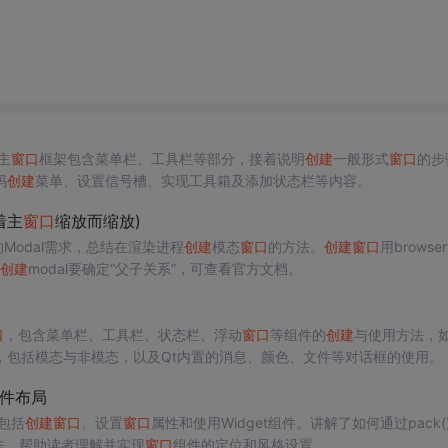
主
窗口
框架包含菜单栏、工具栏等部分，接着说明
创建
一般形式
窗口
的步
码
创建
菜单、设置信号槽、实现工具箱及添加状态栏等内容。
着主
窗口
缩放而缩放)
Modal需求，总结在渲染进程
创建
模态
窗口
的方法。
创建
窗口
用browser
创建
modal要确定“父子关系”，可查看官方文档。
口
，包含菜单栏、工具栏、状态栏、浮动
窗口
等组件的
创建
与使用方法，
，包括模态与非模态，以及Qt内置的消息、颜色、文件等对话框的使用。
件布局
包括
创建
窗口
、设置
窗口
属性和使用Widget组件。讲解了如何通过pack()
和用法，帮助读者理解并实现
窗口
组件的定位和风格设置。