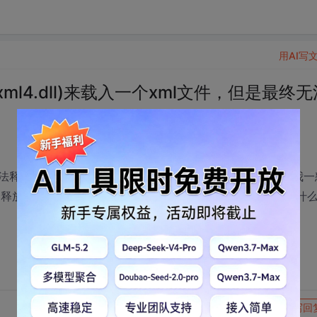
用AI写
ml4.dll)来载入一个xml文件，但是最终无
法释放。我已经用了智能指针了，而且是在局部域里，并且我一
ize完全释放com，但是仍然没有任何效果，真是愁死我了，各位有什
转发到动态
举报
写回