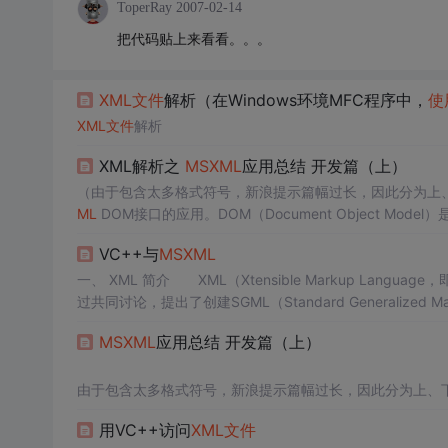
ToperRay
2007-02-14
把代码贴上来看看。。。
XML文件
解析（在Windows环境MFC程序中，
使
XML文件
解析
XML解析之
MSXML
应用总结 开发篇（上）
ML
DOM接口的应用。DOM（Document Object Mod
XML文档结构的接口。
MSXML
的DOM模型是符合W3C DOM
VC++与
MSXML
一、 XML 简介 XML（Xtensible Markup Language，即扩展标记语言）的发展起源于1996年。当时，出版界巨头和Web业内人士经
过共同讨论，提出了创建SGML（Standard Generalized Markup Language，即标准通用标识语言）子集（HML）的建议。该子集专用
于Web，具有可扩展（或可扩充）性，并且能利用结构化标记语
MSXML
应用总结 开发篇（上）
由于包含太多格式符号，新浪提示篇幅过长，因此分为上、
本篇是接前文“
MSXML
应用总结 概念篇”写的，主要总结一
用VC++访问
XML文件
处理XML文档的
一个
API标准库，我们可以将其理解为一组