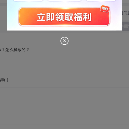
切换为时间
发表回
放？怎么释放的？
啊:(