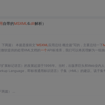
用
自带的
MSXML
6.
dll
解析）
（由于包含太多格式符号，新浪提示篇幅过长，因此分为上、下两篇） 本篇是接前文“
MSXML
应用总结 概念篇”写的，主要总结一下
el）是微软提供的处理XML文档的
一个
API标准库，我们可以将其理解为一组
标准的，而DOM API在Win...
言...
下两篇）
下
MSXML
DOM接口的应用。DOM（Document Object Model）是微软
抽象了XML文档结构的接口。