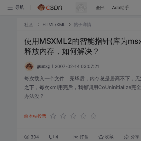
全部
Ada助手
导航
社区
HTML/XML
帖子详情
使用MSXML2的智能指针(库为msx
释放内存，如何解决？
2007-02-14 03:07:21
guanxg
每次载入一个文件，完毕后，内存总是居高不下，无
之下，每次xml用完后，我都调用CoUninitial
办法没？
给本帖投票
304
4
打赏
分享
收藏