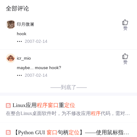
全部评论
印月微澜
赞
hook
2007-02-14
icr_mio
赞
maybe... mouse hook?
2007-02-14
——到底了——
Linux应用
程序
窗口
重
定位
在整合Linux桌面软件时，为不修改应用
程序
代码，需对
窗
口
界面位置和大小进行调整。目前找到两种方法，一是使
用特定工具重新
定位
窗口
、进行
窗口
控制，可指定
窗口
位
【Python GUI
窗口
句柄
定位
】——使用鼠标指针
定
置和大小；二是使用xvfb重叠界面，将应用
程序
界面显示