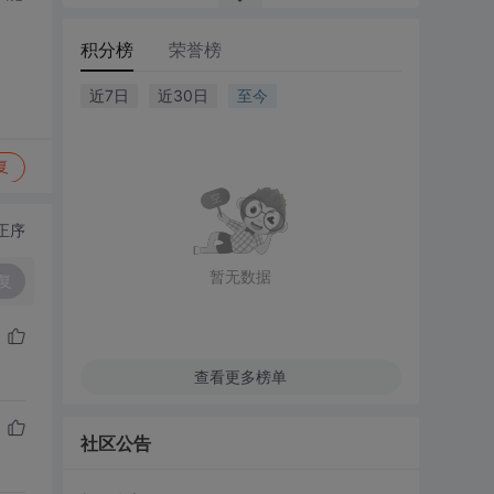
积分榜
荣誉榜
近7日
近30日
至今
复
正序
暂无数据
复
查看更多榜单
社区公告