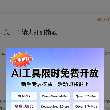
用AI写
问题啊，急！！请大虾们指教
RO_Pax,两个表中都有多个数据要在同一张报表中显示出来。应该如
02/01/07和02/03/07，RO_Pax也是同样情况，我以往做
一条RO_Details的数据，再显示一些RO_Pax的数据，但