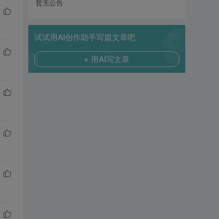
暂无公告
试试用AI创作助手写篇文章吧
+ 用AI写文章