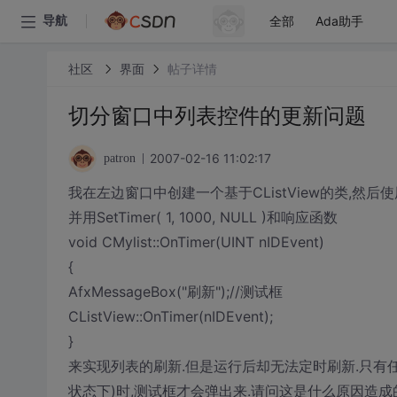
全部
Ada助手
导航
社区
界面
帖子详情
切分窗口中列表控件的更新问题
2007-02-16 11:02:17
patron
我在左边窗口中创建一个基于CListView的类,然后使用CListC
并用SetTimer( 1, 1000, NULL )和响应函数
void CMylist::OnTimer(UINT nIDEvent)
{
AfxMessageBox("刷新");//测试框
CListView::OnTimer(nIDEvent);
}
来实现列表的刷新.但是运行后却无法定时刷新.只有任意选
状态下)时,测试框才会弹出来.请问这是什么原因造成