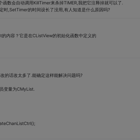
nt)这个函数会自动调用KillTimer来杀掉TIMER,我把它注释掉就可以了.
时,SetTimer的时间设长了没用,有人知道是什么原因吗?
ist的内容？它是在CListView的初始化函数中定义的
,要改的话改太多了.能确定这样能解决问题吗?
员变量为CMyList.
eChanListCtrl();