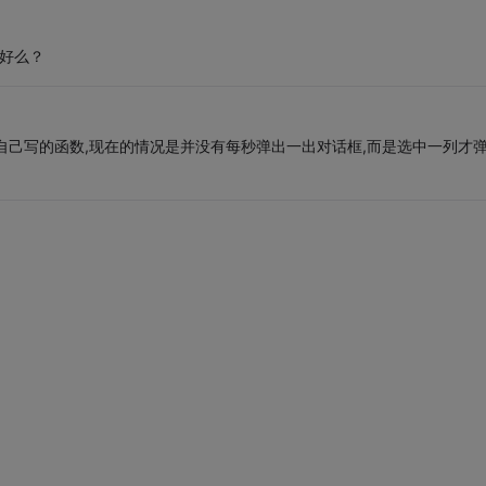
下好么？
rl()这个自己写的函数,现在的情况是并没有每秒弹出一出对话框,而是选中一列才