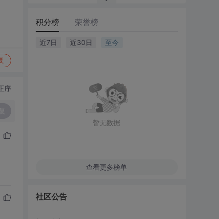
积分榜
荣誉榜
近7日
近30日
至今
复
正序
复
暂无数据
查看更多榜单
社区公告