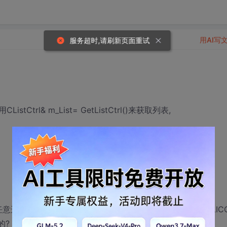
用AI写
服务超时,请刷新页面重试
trl& m_List= GetListCtrl()来获取列表,
中其中一列(REPORT状态下)或者其中一个图标(SMALLIC
的?