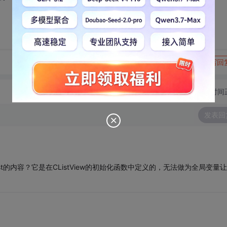
转发到动态
举报
写回
切换为时间
发表回
_List的内容？它是在CListView的初始化函数中定义的，无法做为全局变量让