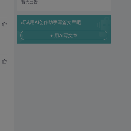
暂无公告
试试用AI创作助手写篇文章吧
+ 用AI写文章