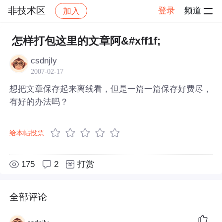
非技术区
登录
频道
加入
帖子详情
社区
非技术区
怎样打包这里的文章阿&#xff1f;
csdnjly
2007-02-17
想把文章保存起来离线看，但是一篇一篇保存好费尽，
有好的办法吗？
给本帖投票
175
2
打赏
全部评论