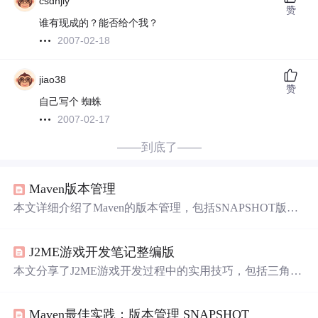
csdnjly
赞
谁有现成的？能否给个我？
2007-02-18
jiao38
赞
自己写个 蜘蛛
2007-02-17
——到底了——
Maven版本管理
本文详细介绍了Maven的版本管理，包括SNAPSHOT版本
的作用、版本控制与分支管理。通过实例阐述了如何从1.0-
SNAPSHOT到1.0再到1.1-SNAPSHOT的版本升级过程，以
J2ME游戏开发笔记整编版
及如何使用maven-release-plugin自动化版本发布。
文章
还探
讨了Maven的版本规则和分支实战，强调了版本管理在项
本文分享了J2ME游戏开发过程中的实用技巧，包括三角函
目正规化管理中的重要性。
数查表法、IO优化实践、压缩策略评估及常见异常处理等
内容。此外，还介绍了针对不同开发工具和手机型号的适
Maven最佳实践：版本管理 SNAPSHOT
配经验和注意事项。