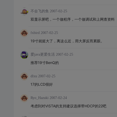
不会飞的鱼
2007-02-25
双显示屏吧，一个做程序，一个做调试和上网查资料
fxbird
2007-02-25
19寸就挺大了，离这么近，用大屏反而累眼。
爱java更爱生活
2007-02-25
推荐19寸BenQ的
dlxu
2007-02-25
17的LCD很好
Ryo_Hazuki
2007-02-24
考虑到对VISTA的支持建议选择带HDCP的22吧