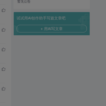
暂无公告
试试用AI创作助手写篇文章吧
+ 用AI写文章