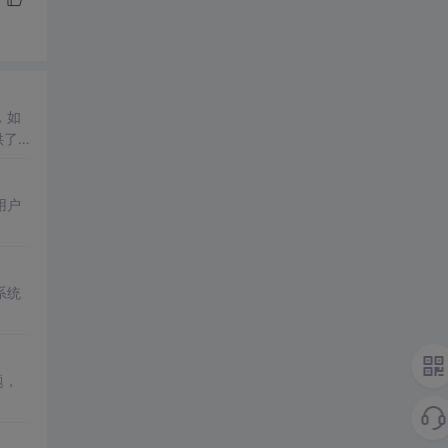
，如
供了
用户
系统
题，