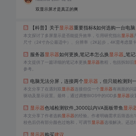
双显示屏才是真正的爽
【科普】关于
显示器
重要指标&如何选购一台电脑
本文探讨了多屏显示是否能提升效率，引用研究指出
显示器
尺寸（24寸办公最适中）、分辨率（2K起步，4K需考虑显
办公、游戏、专业
显示器
的选购
建议
。强调
显示器
应根据个
服务器
显示器
如何更换,笔记本怎么换
显示器
_笔
本文提供了一篇详细的笔记本更换
显示器
教程，包括拆卸旧
参考。
电脑无法分屏，连接两个
显示器
，但只能检测到
本文分享了在遇到双
显示器
连接但仅一个
显示器
有画面的问
驱动及显示设置。最终，通过调整BIOS中的IGD多
显示器
设
显示器
色域检测软件_3000以内VA面板带鱼
显示
本文分享了作者选购
显示器
的经验。作者明确需求后筛选出1
校色后仍有部分颜色过饱和，可调节
显示器
选项解决。还总
显示器
购买
建议