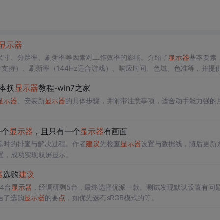
显示器
尺寸、分辨率、刷新率等因素对工作效率的影响。介绍了
显示器
基本要素
卡支持）、刷新率（144Hz适合游戏）、响应时间、色域、色准等，并提
人需求选择，避免盲目追求参数。
记本换
显示器
教程-win7之家
显示器
、安装新
显示器
的具体步骤，并附带注意事项，适合动手能力强的
一个
显示器
，且只有一个
显示器
有画面
题时的排查与解决过程。作者
建议
先检查
显示器
设置与数据线，随后更新
置，成功实现双屏显示。
器
选购
建议
4台
显示器
，经调研剩5台，最终选择优派一款。测试发现默认设置有问
结了选购
显示器
的要
点
，如优先选有sRGB模式的等。