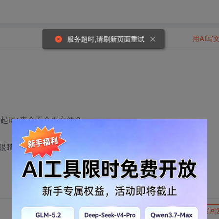
用AI写
服务超时,请刷新页面重试
起ide来会不会更方便？
眼睛好点的
转发到动态
举报
写回