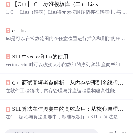
【C++】 C++标准模板库（二） Lists
1. C++ Lists（链表）Lists将元素按顺序储存在链表中. 与 向
量(vectors)相比, 它允许快速的插入和删除，但是随机访问
却比较慢. assign()给list赋值back()返回最后一个元素begin()
c++list
返回指向第一个元素的迭代器clear()删除所有元素empty()如
果list是空的则返回trueend()返回末尾的迭代器erase()删除一
list是可以在常数范围内在任意位置进行插入和删除的序列
个元素front()返回第一个元
式容器，并且该容器可以前后双向迭代。 list的底层是双向
链表结构，双向链表中每个元素存储在互不关联的独立节
STL中vector和list的使用
点中，在节点中通过指针指向其前一个元素和后一个元
素。 list与forward_list非常相似：最主要的不同在于forward
vectorvector时可以改变大小的数组的序列容器 意向书组车
_list是单链表，只能朝前迭代，已让其更简单高效。 与其
一样,vetctor为它们的元素使用连续的存储位置,这意味着vec
他序列式容器相比(array，vector，de...
tor的元素也可以使用对其元素的常规指针的偏移来访问,但
C++面试高频考点解析：从内存管理到多线程并发
是与list不同,它们的大小可以动态的改变,其存储由容器自
动处理. vector擅长的方面 1. 通过为止索引访问单个元素.(O
在软件工程领域，内存管理与并发编程是构建高性能、可
(1)) 2. 按照任意顺序遍历元素 3. 从它的末端天嘉禾删除元
靠系统的核心技术基础。内存管理涉及资源的有效分配与
素(
释放，其核心原理在于通过指针、引用及智能指针等机
STL算法在信奥赛中的高效应用：从核心原理到实战解析
制，实现对内存的精确控制，从而避免内存泄漏和非法访
问。多线程并发则通过同步原语、原子操作等机制，确保
在C++编程与算法竞赛中，标准模板库（STL）算法是提
数据一致性和程序正确性，其技术价值在于充分利用多核
升代码效率与质量的关键工具。其设计基于泛型编程思
处理器性能，提升系统吞吐量。这些技术在游戏引擎、高
想，通过迭代器抽象实现了数据操作与容器的解耦，使得
4