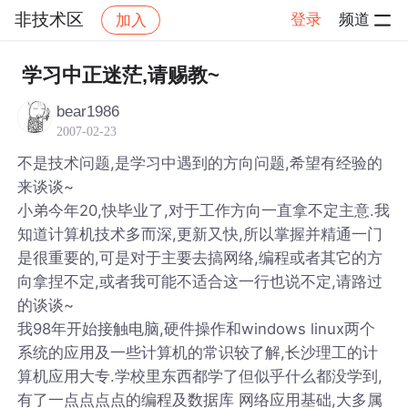
非技术区
登录
频道
加入
帖子详情
社区
非技术区
学习中正迷茫,请赐教~
bear1986
2007-02-23
不是技术问题,是学习中遇到的方向问题,希望有经验的
来谈谈~
小弟今年20,快毕业了,对于工作方向一直拿不定主意.我
知道计算机技术多而深,更新又快,所以掌握并精通一门
是很重要的,可是对于主要去搞网络,编程或者其它的方
向拿捏不定,或者我可能不适合这一行也说不定,请路过
的谈谈~
我98年开始接触电脑,硬件操作和windows linux两个
系统的应用及一些计算机的常识较了解,长沙理工的计
算机应用大专.学校里东西都学了但似乎什么都没学到,
有了一点点点点的编程及数据库 网络应用基础,大多属