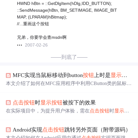
HWND hBtn = ::GetDlgItem(hDlg,IDD_BUTTON);
::SendMessage(hBtn, BM_SETIMAGE, IMAGE_BIT
MAP, (LPARAM)hBitmap);
//...重画这个按钮
兄弟，你要学会查msdn啊
2007-02-26
——到底了——
MFC实现当鼠标移动到button
按钮
上时是
显示
一张
本文介绍了如何在MFC应用程序中利用CButton类的鼠标事
件，实现在鼠标悬停时
显示
特定
图片
，鼠标离开时
显示
另
一张
图片
，以及
点击
按钮
时
显示
第三张
图片
的效果。通过
点击
按钮
时
显示
按钮
被按下的效果
重载OnMouseHover和OnMouseLeave等方法，结合位图资
源，实现了
按钮
状态的动态更新。
在实际项目中，为提升用户体验，需在
点击
按钮
时
显示
其
按下状态。实现方法较简单，准备两张
按钮
背景
图片
，分
别用于
按钮
弹起和按下状态。除
按钮
的Click方法外，还需
Android实现
点击
按钮
跳转另外页面（附带源码）
编写MouseUp和MouseDown事件，并给出了示例代码。
本文介绍如何在Android应用中通过
点击
按钮
实现页面跳