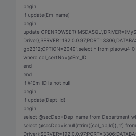
begin
if update(Em_name)
begin
update OPENROWSET('MSDASQL','DRIVER={MyS
Driver};SERVER=192.0.0.97;PORT=3306;DATAB
gb2312;OPTION=2049','select * from piaowu4_0
where col_certNo=@Em_ID
end
end
if @Em_ID is not null
begin
if update(Dept_id)
begin
select @secDep=Dep_name from Department wh
select @secDep=isnull(rtrim([col_objId]),'1'
Driver};SERVER=192.0.0.97;PORT=3306;DATAB