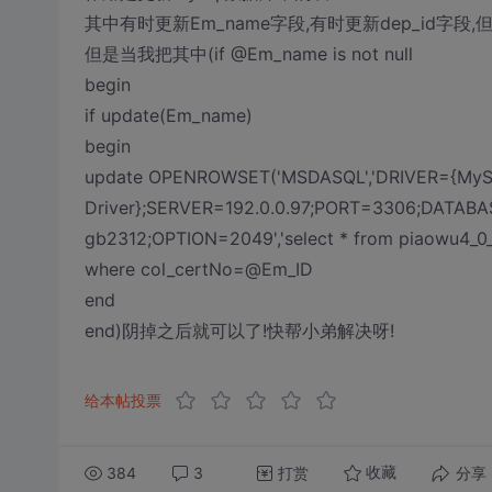
其中有时更新Em_name字段,有时更新dep_id字
但是当我把其中(if @Em_name is not null
begin
if update(Em_name)
begin
update OPENROWSET('MSDASQL','DRIVER={MyS
Driver};SERVER=192.0.0.97;PORT=3306;DATAB
gb2312;OPTION=2049','select * from piaowu4_0
where col_certNo=@Em_ID
end
end)阴掉之后就可以了!快帮小弟解决呀!
给本帖投票
384
3
打赏
分享
收藏