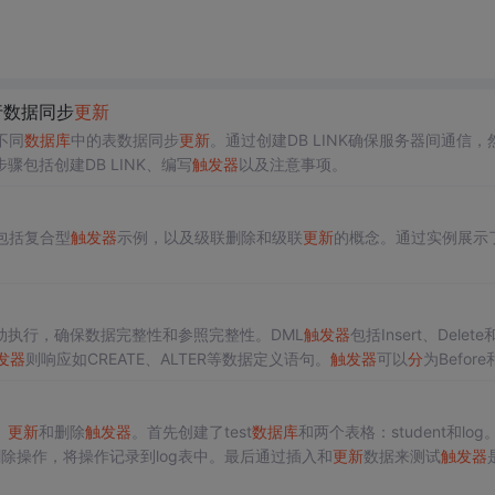
行数据同步
更新
不同
数据库
中的表数据同步
更新
。通过创建DB LINK确保服务器间通信，
包括创建DB LINK、编写
触发
器
以及注意事项。
包括复合型
触发
器
示例，以及级联删除和级联
更新
的概念。通过实例展示
动执行，确保数据完整性和参照完整性。DML
触发
器
包括Insert、Delete
发
器
则响应如CREATE、ALTER等数据定义语句。
触发
器
可以
分
为Before和
触发
器
用DROP TRIGGER。
触发
器
应谨慎使用，避免过度复杂化逻辑。
、
更新
和删除
触发
器
。首先创建了test
数据库
和两个表格：student和log
除操作，将操作记录到log表中。最后通过插入和
更新
数据来测试
触发
器