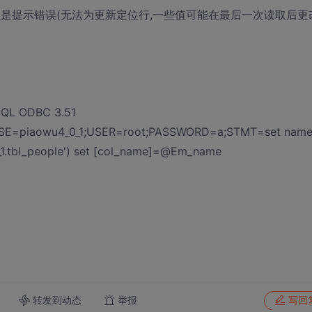
段,但是提示错误(无法为更新定位行,一些值可能在最后一次读取后更改
QL ODBC 3.51
ASE=piaowu4_0_1;USER=root;PASSWORD=a;STMT=set name
_1.tbl_people') set [col_name]=@Em_name
转发到动态
举报
写回