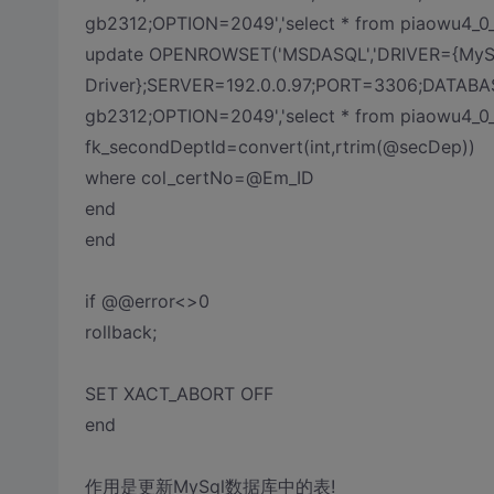
gb2312;OPTION=2049','select * from piaowu4_0_
update OPENROWSET('MSDASQL','DRIVER={MyS
Driver};SERVER=192.0.0.97;PORT=3306;DATAB
gb2312;OPTION=2049','select * from piaowu4_0_1
fk_secondDeptId=convert(int,rtrim(@secDep))
where col_certNo=@Em_ID
end
end
if @@error<>0
rollback;
SET XACT_ABORT OFF
end
作用是更新MySql数据库中的表!