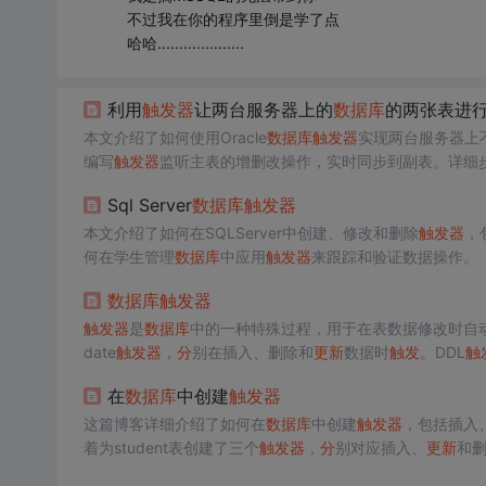
不过我在你的程序里倒是学了点
哈哈....................
利用
触发
器
让两台服务器上的
数据库
的两张表进
本文介绍了如何使用Oracle
数据库
触发
器
实现两台服务器上
编写
触发
器
监听主表的增删改操作，实时同步到副表。详细步骤
Sql Server
数据库
触发
器
本文介绍了如何在SQLServer中创建、修改和删除
触发
器
，
何在学生管理
数据库
中应用
触发
器
来跟踪和验证数据操作。
数据库
触发
器
触发
器
是
数据库
中的一种特殊过程，用于在表数据修改时自
date
触发
器
，
分
别在插入、删除和
更新
数据时
触发
。DDL
触
er两种类型。定义
触发
器
使用CREATE TRIGGER语句，删除
在
数据库
中创建
触发
器
这篇博客详细介绍了如何在
数据库
中创建
触发
器
，包括插入
着为student表创建了三个
触发
器
，
分
别对应插入、
更新
和删
正常工作，并展示了查看和获取
触发
器
创建语句的方法。