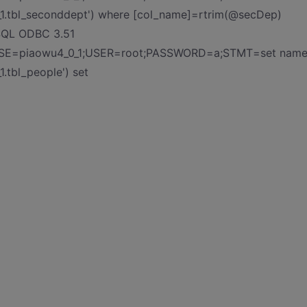
1.tbl_seconddept') where [col_name]=rtrim(@secDep)
QL ODBC 3.51
ASE=piaowu4_0_1;USER=root;PASSWORD=a;STMT=set name
.tbl_people') set