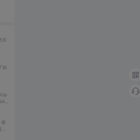
然后
了如
和Up
Aft
。接
是否