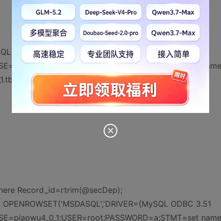
QL ODBC 3.51
ASE=piaowu4_0_1;USER=root;PASSWORD=a;STMT=set name
_1.tbl_people') set [col_name]=@Em_name
ere Record_id=rtrim(@secDep);
) from OPENROWSET('MSDASQL','DRIVER={MySQL ODBC 3.51
ASE=piaowu4_0_1;USER=root;PASSWORD=a;STMT=set name