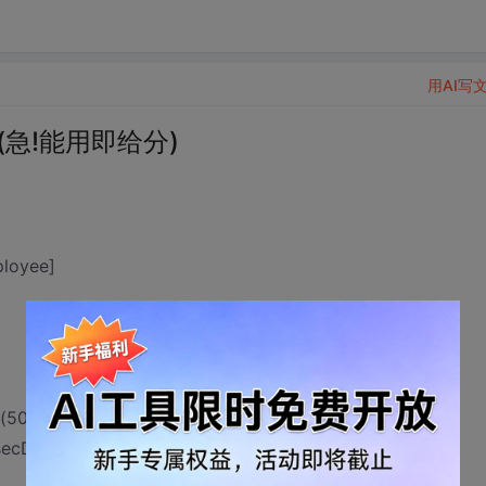
用AI写
急!能用即给分)
loyee]
(50),@secDep varchar(20)
Dep=Dept_id from Inserted;