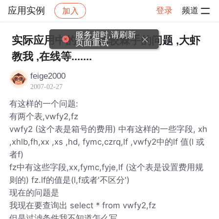
应用实例
登录
频道
加入
帖子详情
社区
应用实例
服务超时,请刷新
实际应用中的一个比较棘手的问题 ,大虾
页面重试
教我 ,在线等.......
feige2000
2007-02-27
有这样的一个问题:
有两个表,vwfy2,fz
vwfy2 (这个表是箱号的费用) 中有这样的一些字段, xh
,xhlb,fh,xx ,xs ,hd, fymc,czrq,lf ,vwfy2中的lf 值(l 或
者f)
fz中有这些字段,xx,fymc,fyje,lf (这个表是设置费用规
则的) fz.lf的值是(l,f或者'不区分')
现在的问题是
我现在要查询出 select * from vwfy2,fz
但是过滤条件我不知道怎么写