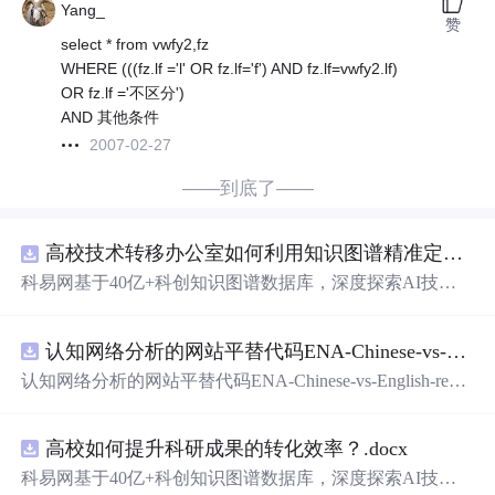
Yang_
赞
select * from vwfy2,fz
WHERE (((fz.lf ='l' OR fz.lf='f') AND fz.lf=vwfy2.lf)
OR fz.lf ='不区分')
AND 其他条件
2007-02-27
——到底了——
高校技术转移办公室如何利用知识图谱精准定位产业需求与技术适配点？.docx
科易网基于40亿+科创知识图谱数据库，深度探索AI技术
在技术转移、成果转化、技术经纪、知识产权、产业创
新、科技招商等垂直领域的多样化
应用
场景，研究科技创
认知网络分析的网站平替代码ENA-Chinese-vs-English-reproducible.zip
新领域的AI+数智化解决方案，推动科技创新与产业创新
智能化发展。
认知网络分析的网站平替代码ENA-Chinese-vs-English-repro
ducible.zip
高校如何提升科研成果的转化效率？.docx
科易网基于40亿+科创知识图谱数据库，深度探索AI技术