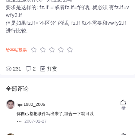
要求是这样的: fz.lf =l或者fz.lf=f的话, 就必须 有fz.lf=v
wfy2.lf
但是如果fz.lf='不区分' 的话, fz.lf 就不需要和vwfy2.lf
进行比较.
给本帖投票
231
2
打赏
全部评论
hjm1980_2005
赞
你自己都把条件写出来了,组合一下就可以
2007-02-27