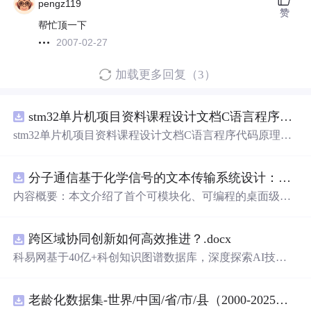
pengz119
赞
帮忙顶一下
2007-02-27
加载更多回复（3）
stm32单片机项目资料课程设计文档C语言程序代码原理图电路PCB实例无线智能报警器的设计
stm32单片机项目资料课程设计文档C语言程序代码原理图
电路PCB实例无线智能报警器的设计
分子通信基于化学信号的文本传输系统设计：桌面式实验平台实现与非线性特性分析
内容概要：本文介绍了首个可模块化、可编程的桌面级分
子通信平台，能够通过化学信号传输文本消息。该系统利
用酒精作为化学载体，结合Arduino微控制器、传感器和风
跨区域协同创新如何高效推进？.docx
扇控制气流，实现了基于化学扩散与流动辅助的通信机
制。研究展示了系统的非线性特性，验证了即使在非理想
科易网基于40亿+科创知识图谱数据库，深度探索AI技术
条件下仍可实现可靠通信，并评估了不同风扇类型和流速
在技术转移、成果转化、技术经纪、知识产权、产业创
对信号传播的影响，为未来宏观与微观尺度的分子通信实
新、科技招商等垂直领域的多样化
应用
场景，研究科技创
验提供了低成本、易复现的硬件平台。; 适合人群：具备电
老龄化数据集-世界/中国/省/市/县（2000-2025年）
新领域的AI+数智化解决方案，推动科技创新与产业创新