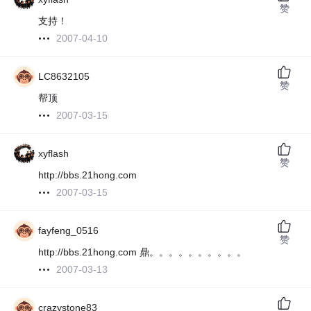
赞
支持！
2007-04-10
LC8632105
赞
帮顶
2007-03-15
xyflash
赞
http://bbs.21hong.com
2007-03-15
fayfeng_0516
赞
http://bbs.21hong.com 鼎。。。。。。。。。。
2007-03-13
crazystone83