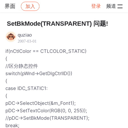
界面
登录
频道
加入
帖子详情
社区
界面
SetBkMode(TRANSPARENT) 问题!
quziao
2007-03-01
if(nCtlColor == CTLCOLOR_STATIC)
{
//区分静态控件
switch(pWnd->GetDlgCtrlID())
{
case IDC_STATIC1:
{
pDC->SelectObject(&m_Font1);
pDC->SetTextColor(RGB(0, 0, 255));
//pDC->SetBkMode(TRANSPARENT);
break;