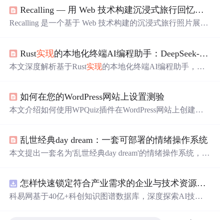
Recalling — 用 Web 技术构建沉浸式旅行回忆相册
Recalling 是一个基于 Web 技术构建的沉浸式旅行照片展示
应用，采用前端主导架构，使用 JSON 文件存储元数据。
核心功能包括 Three.js 驱动的水晶立体相册、纯 CSS 3D 照
Rust
实现
的本地化终端AI编程助手：DeepSeek-V4 CLI深度解析
片书、Canvas 2D 胶片放映与拼贴、实时滤镜工坊等六种
交互式浏览模式。项目注重 Canvas 性能优化、路由懒加
本文深度解析基于Rust
实现
的本地化终端AI编程助手，聚
载、
翻页
锁及主题系统，面向个人轻量级场景，强调体验
焦DeepSeek-V4-0324模型的GGUF量化推理、零依赖全静
创新与开发简洁性。
态编译架构及终端原生集成设计。核心涵盖：为何坚持纯
如何在您的WordPress网站上设置测验
Rust
实现
（规避Python/JS运行时开销与兼容性问题）、GG
UF模型选型与量化等级权衡（Q4_K_M为最优平衡点）、
本文介绍如何使用WPQuiz插件在WordPress网站上创建互
配置关键参数（context_len、n_batch等）对性能的影响，
动测验，包括插件功能、设置详解及实际应用示例。
以及快捷键、tmux/Shell集成等实操要点。强调其本地化、
低延迟、隐私优先的终端智能范式。
乱世经典day dream：一套可部署的情绪操作系统
本文提出一套名为'乱世经典day dream'的情绪操作系统，核
心基于默认模式网络（DMN）激活机制，通过主动式心智
游移技术
实现
低门槛、高可控的情绪调节。系统包含三阶
怎样快速锁定符合产业需求的企业与技术资源？.docx
实操协议：零工具版15分钟锚点启动、硬件增强套件（光/
声/触觉协同）及社交协同共域协议。设计拒绝正念冥想范
科易网基于40亿+科创知识图谱数据库，深度探索AI技术
式，强调认知预设、图式稳定性与神经可塑性适配，适用
在技术转移、成果转化、技术经纪、知识产权、产业创
于信息过载、决策疲劳等现代压力场景。
新、科技招商等垂直领域的多样化应用场景，研究科技创