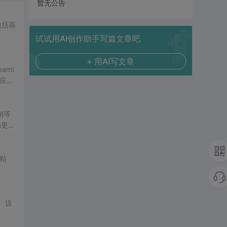
暂无公告
包括基
试试用AI创作助手写篇文章吧
+ 用AI写文章
amI
响应。
销等
动更正
粘
口、设