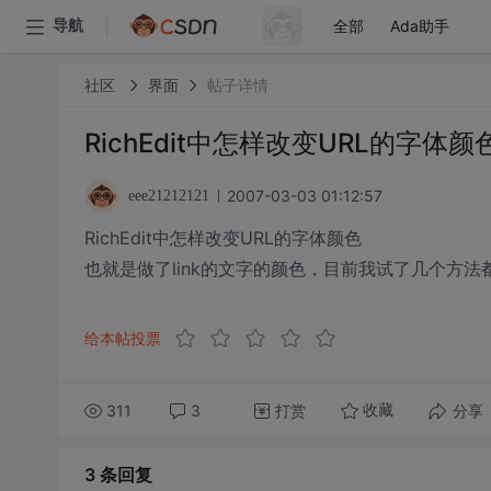
全部
Ada助手
导航
社区
界面
帖子详情
RichEdit中怎样改变URL的字
2007-03-03 01:12:57
eee21212121
RichEdit中怎样改变URL的字体颜色
也就是做了link的文字的颜色，目前我试了几个方法
给本帖投票
311
3
打赏
分享
收藏
3 条
回复