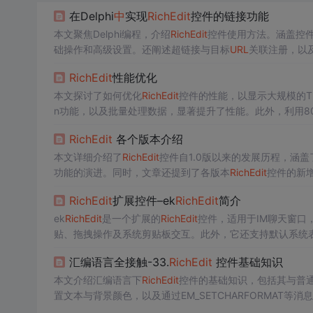
在Delphi
中
实现
Rich
Edit
控件的链接功能
本文聚焦Delphi编程，介绍
Rich
Edit
控件使用方法。涵盖控
础操作和高级设置。还阐述超链接与目标
URL
关联注册，以
Rich
Edit
性能优化
本文探讨了如何优化
Rich
Edit
控件的性能，以显示大规模的TLV数据。
n功能，以及批量处理数据，显著提升了性能。此外，利用80
最后，介绍了使用PeekMessage技巧在长耗时操作期间保
Rich
Edit
各个版本介绍
本文详细介绍了
Rich
Edit
控件自1.0版以来的发展历程，涵盖
功能的演进。同时，文章还提到了各版本
Rich
Edit
控件的新增
等。
Rich
Edit
扩展控件–ek
Rich
Edit
简介
ek
Rich
Edit
是一个扩展的
Rich
Edit
控件，适用于IM聊天窗口
贴、拖拽操作及系统剪贴板交互。此外，它还支持默认系统
汇编语言全接触-33.
Rich
Edit
控件基础知识
本文介绍汇编语言下
Rich
Edit
控件的基础知识，包括其与普
置文本与背景颜色，以及通过EM_SETCHARFORMAT等