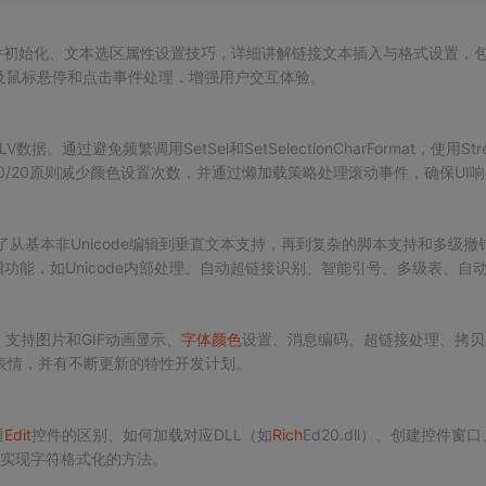
件初始化、文本选区属性设置技巧，详细讲解链接文本插入与格式设置，
及鼠标悬停和点击事件处理，增强用户交互体验。
通过避免频繁调用SetSel和SetSelectionCharFormat，使用Stre
/20原则减少颜色设置次数，并通过懒加载策略处理滚动事件，确保UI
持UI的响应性。
了从基本非Unicode编辑到垂直文本支持，再到复杂的脚本支持和多级撤
功能，如Unicode内部处理、自动超链接识别、智能引号、多级表、自
，支持图片和GIF动画显示、
字体颜色
设置、消息编码、超链接处理、拷贝
表情，并有不断更新的特性开发计划。
通
Edit
控件的区别、如何加载对应DLL（如
Rich
Ed20.dll）、创建控件窗
消息实现字符格式化的方法。