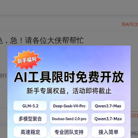
用AI写
体颜色，急！请各位大侠帮帮忙
都行不通，还请各位大侠指教一二!:)
转发到动态
举报
写回
切换为时间