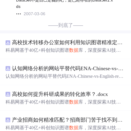
DataSet不是自己定義的吧，是已經存在的DataSet1.x
ds
2007-03-06
——到底了——
高校技术转移办公室如何利用知识图谱精准定位产业需求与技术适配点？.docx
科易网基于40亿+科创知识图谱
数据
库，深度探索AI技术
在技术转移、成果转化、技术经纪、知识产权、产业创
新、科技招商等垂直领域的多样化应用场景，研究科技创
认知网络分析的网站平替代码ENA-Chinese-vs-English-reproducible.zip
新领域的AI+数智化解决方案，推动科技创新与产业创新
智能化发展。
认知网络分析的网站平替代码ENA-Chinese-vs-English-repro
ducible.zip
高校如何提升科研成果的转化效率？.docx
科易网基于40亿+科创知识图谱
数据
库，深度探索AI技术
在技术转移、成果转化、技术经纪、知识产权、产业创
新、科技招商等垂直领域的多样化应用场景，研究科技创
产业招商如何精准匹配？招商部门苦于找不到符合产业链补链强链方向的目标企业怎么办？.docx
新领域的AI+数智化解决方案，推动科技创新与产业创新
智能化发展。
科易网基于40亿+科创知识图谱
数据
库，深度探索AI技术