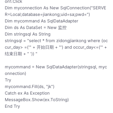
on1.Click
Dim myconnection As New SqlConnection("SERVE
R=Local;database=jiankong;uid=sa;pwd=")
Dim mycommand As SqlDataAdapter
Dim ds As DataSet = New 监控
Dim stringsql As String
stringsql = "select * from zidongjiankong where (oc
cur_day> =('" + 开始日期 + "') and occur_day<=('" +
结束日期 + " ')) "
mycommand = New SqlDataAdapter(stringsql, myc
onnection)
Try
mycommand.Fill(ds, "jk")
Catch ex As Exception
MessageBox.Show(ex.ToString)
End Try