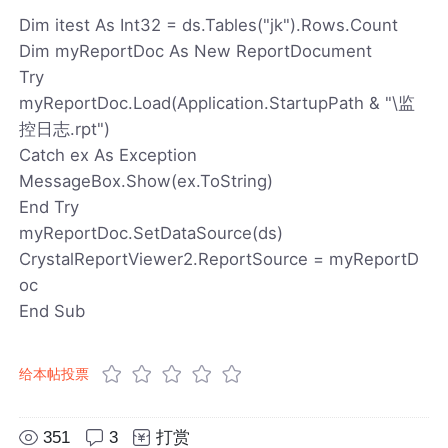
Dim itest As Int32 = ds.Tables("jk").Rows.Count
Dim myReportDoc As New ReportDocument
Try
myReportDoc.Load(Application.StartupPath & "\监
控日志.rpt")
Catch ex As Exception
MessageBox.Show(ex.ToString)
End Try
myReportDoc.SetDataSource(ds)
CrystalReportViewer2.ReportSource = myReportD
oc
End Sub
给本帖投票
351
3
打赏