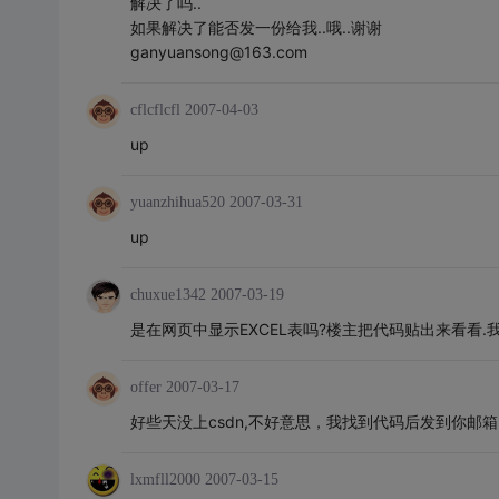
解决了吗..
如果解决了能否发一份给我..哦..谢谢
ganyuansong@163.com
cflcflcfl
2007-04-03
up
yuanzhihua520
2007-03-31
up
chuxue1342
2007-03-19
是在网页中显示EXCEL表吗?楼主把代码贴出来看看.我
offer
2007-03-17
好些天没上csdn,不好意思，我找到代码后发到你邮箱..
lxmfll2000
2007-03-15