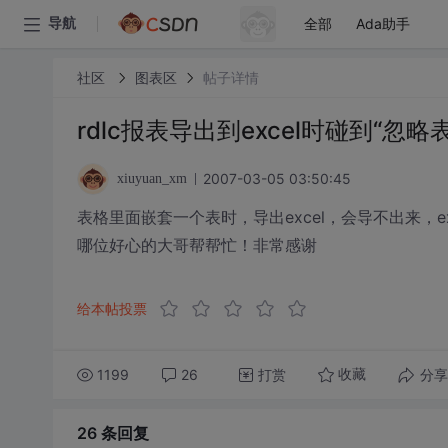
全部
Ada助手
导航
社区
图表区
帖子详情
rdlc报表导出到excel时碰到“
2007-03-05 03:50:45
xiuyuan_xm
表格里面嵌套一个表时，导出excel，会导不出来，e
哪位好心的大哥帮帮忙！非常感谢
给本帖投票
1199
26
打赏
分享
收藏
26 条
回复