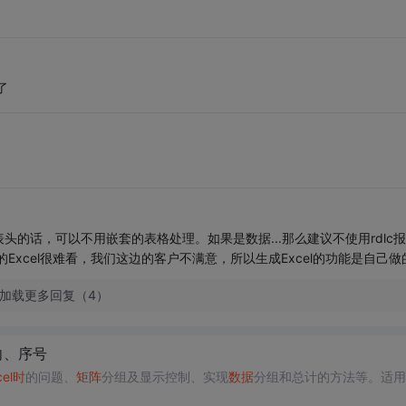
了
的话，可以不用嵌套的表格处理。如果是数据...那么建议不使用rdlc报
出的Excel很难看，我们这边的客户不满意，所以生成Excel的功能是自己做
加载更多回复（4）
向、序号
el
时
的问题、
矩阵
分组及显示控制、实现
数据
分组和总计的方法等。适用