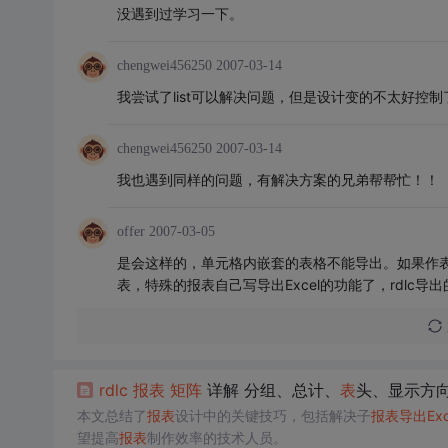
没遇到过学习一下。
chengwei456250
2007-03-14
我尝试了list可以解决问题，但是设计变的不太好控制
chengwei456250
2007-03-14
我也遇到同样的问题，有解决方案的兄弟帮帮忙！！
offer
2007-03-05
是会这样的，单元格内嵌套的表格不能导出。如果作表头
表，特殊的报表自己写导出Excel的功能了，rdlc导
rdlc
报
表
矩阵
详解 分组、总计、
表
头、显示方
本文总结了
报
表
设计中的关键技巧，包括解决子
报
表
导出
Exc
望提高
报
表
制作效率的技术人员。