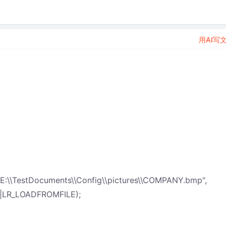
用AI写
E:\\TestDocuments\\Config\\pictures\\COMPANY.bmp",
|LR_LOADFROMFILE);