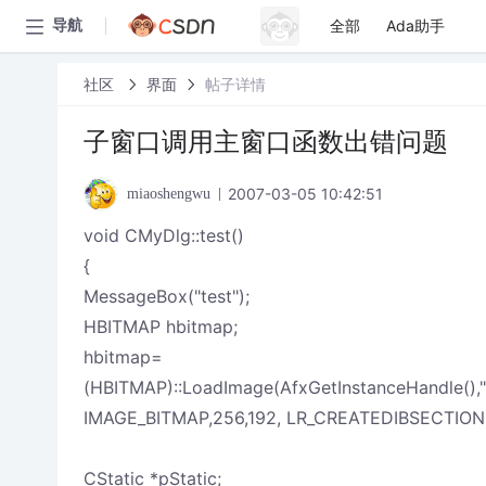
全部
Ada助手
导航
社区
界面
帖子详情
子窗口调用主窗口函数出错问题
2007-03-05 10:42:51
miaoshengwu
void CMyDlg::test()
{
MessageBox("test");
HBITMAP hbitmap;
hbitmap=
(HBITMAP)::LoadImage(AfxGetInstanceHandle(),"
IMAGE_BITMAP,256,192, LR_CREATEDIBSECTION
CStatic *pStatic;