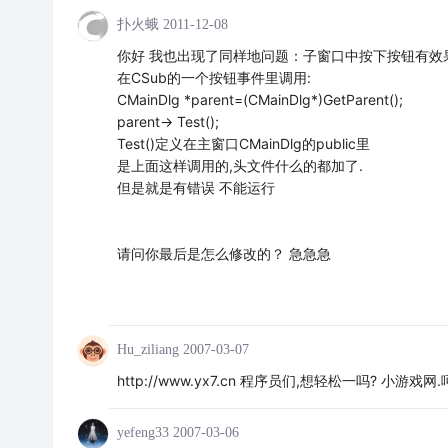
扑火蛾
2011-12-08
你好 我也出现了同样地问题：子窗口中按下按钮有效果
在CSub的一个按钮事件里调用:
CMainDlg *parent=(CMainDlg*)GetParent();
parent-> Test();
Test()定义在主窗口CMainDlg的public里
是上面这样调用的,头文件什么的都加了.
但是就是有错误 不能运行
请问你最后是怎么修改的？ 急急急
Hu_ziliang
2007-03-07
http://www.yx7.cn 程序员们,想轻松一吗? 小游戏网.呵
yefeng33
2007-03-06