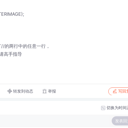
TERIMAGE);
后打//的两行中的任意一行，
请高手指导
转发到动态
举报
写回
切换为时间
发表回