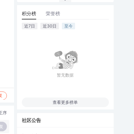
积分榜
荣誉榜
近7日
近30日
至今
暂无数据
复
查看更多榜单
正序
社区公告
复