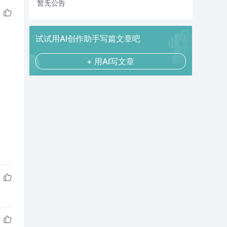
暂无公告
试试用AI创作助手写篇文章吧
+ 用AI写文章