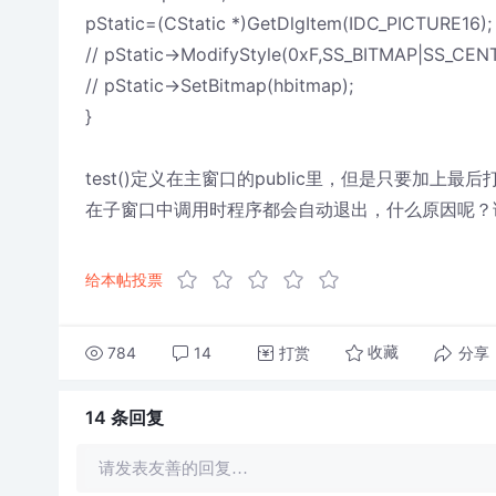
pStatic=(CStatic *)GetDlgItem(IDC_PICTURE16);
// pStatic->ModifyStyle(0xF,SS_BITMAP|SS_CEN
// pStatic->SetBitmap(hbitmap);
}
test()定义在主窗口的public里，但是只要加上最
在子窗口中调用时程序都会自动退出，什么原因呢？
给本帖投票
784
14
打赏
分享
收藏
14 条
回复
请发表友善的回复…