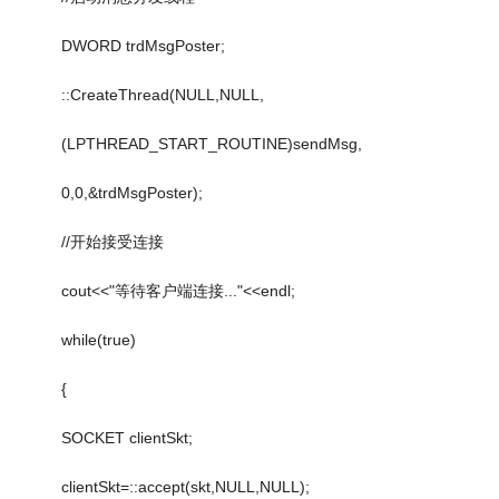
DWORD trdMsgPoster;
::CreateThread(NULL,NULL,
(LPTHREAD_START_ROUTINE)sendMsg,
0,0,&trdMsgPoster);
//开始接受连接
cout<<"等待客户端连接..."<<endl;
while(true)
{
SOCKET clientSkt;
clientSkt=::accept(skt,NULL,NULL);