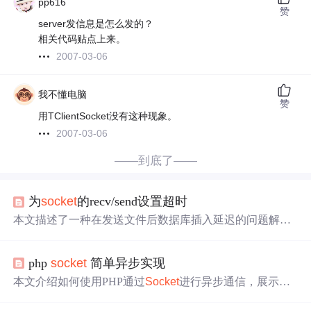
pp616
赞
server发信息是怎么发的？
相关代码贴点上来。
2007-03-06
我不懂电脑
赞
用TClientSocket没有这种现象。
2007-03-06
——到底了——
为
socket
的recv/send设置超时
本文描述了一种在发送文件后数据库插入延迟的问题解决
方案。通过调整
socket
超时设置，从默认的可能30秒减少
到几乎
立即
响应
，显著提高了文件发送后的处理速度。
php
socket
简单异步实现
本文介绍如何使用PHP通过
Socket
进行异步通信，展示了
服务器端无限等待新连接，接受客户端消息并延迟
响应
的
过程。客户端能
立即
接收服务器回复，而服务器每10秒发