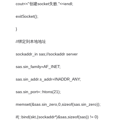
cout<<"创建socket失败."<<endl;
exitSocket();
}
//绑定到本地地址
sockaddr_in sas;//sockaddr server
sas.sin_family=AF_INET;
sas.sin_addr.s_addr=INADDR_ANY;
sas.sin_port=::htons(21);
memset(&sas.sin_zero,0,sizeof(sas.sin_zero));
if(::bind(skt,(sockaddr*)&sas,sizeof(sas)) != 0)