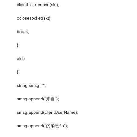
clientList.remove(skt);
::closesocket(skt);
break;
}
else
{
string smsg="";
smsg.append("来自");
smsg.append(clientUserName);
smsg.append("的消息:\n");