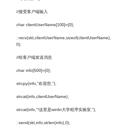
//接受客户端输入
char clientUserName[100]={0};
::recv(skt,clientUserName,sizeof(clientUserName),
0);
//给客户端发送消息
char info[500]={0};
strcpy(info,"欢迎您,");
strcat(info,clientUserName);
strcat(info,"!这里是winlin大学程序实验室.");
::send(skt,info,strlen(info),0);