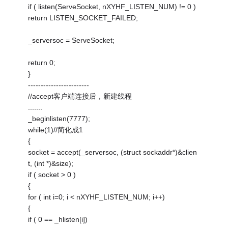
if ( listen(ServeSocket, nXYHF_LISTEN_NUM) != 0 )
return LISTEN_SOCKET_FAILED;
_serversoc = ServeSocket;
return 0;
}
------------------------
//accept客户端连接后，新建线程
.......
_beginlisten(7777);
while(1)//简化成1
{
socket = accept(_serversoc, (struct sockaddr*)&clien
t, (int *)&size);
if ( socket > 0 )
{
for ( int i=0; i < nXYHF_LISTEN_NUM; i++)
{
if ( 0 == _hlisten[i])