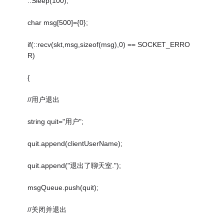
::Sleep(100);
char msg[500]={0};
if(::recv(skt,msg,sizeof(msg),0) == SOCKET_ERRO
R)
{
//用户退出
string quit="用户";
quit.append(clientUserName);
quit.append("退出了聊天室.");
msgQueue.push(quit);
//关闭并退出