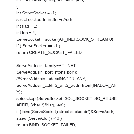
{
int ServeSocket = -1;
struct sockaddr_in ServeAddr;
int flag = 1;
int len = 4;
ServeSocket = socket(AF_INET,SOCK_STREAM,0);
if ( ServeSocket == -1 )
return CREATE_SOCKET_FAILED;
ServeAddr.sin_family=AF_INET;
ServeAddr.sin_port=htons(port);
//ServeAddr.sin_addr=INADDR_ANY;
ServeAddr.sin_addr.S_un.S_addr=htonl(INADDR_AN
Y);
setsockopt(ServeSocket, SOL_SOCKET, SO_REUSE
ADDR, (char *)&flag, len);
if ( bind(ServeSocket,(struct sockaddr*)&ServeAddr,
sizeof(ServeAddr)) < 0 )
return BIND_SOCKET_FAILED;