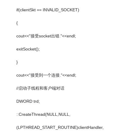
if(clientSkt == INVALID_SOCKET)
{
cout<<"接受socket出错."<<endl;
exitSocket();
}
cout<<"接受到一个连接."<<endl;
//启动子线程和客户端对话
DWORD trd;
::CreateThread(NULL,NULL,
(LPTHREAD_START_ROUTINE)clientHandler,