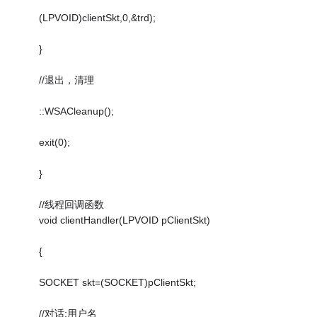
(LPVOID)clientSkt,0,&trd);
}
//退出，清理
::WSACleanup();
exit(0);
}
//线程回调函数
void clientHandler(LPVOID pClientSkt)
{
SOCKET skt=(SOCKET)pClientSkt;
//对话:用户名