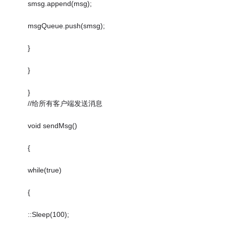
smsg.append(msg);
msgQueue.push(smsg);
}
}
}
//给所有客户端发送消息
void sendMsg()
{
while(true)
{
::Sleep(100);