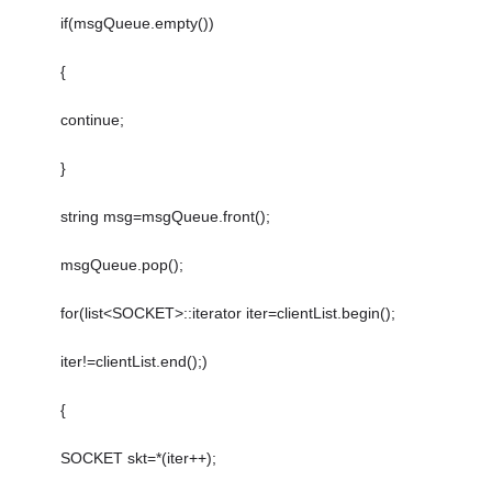
if(msgQueue.empty())
{
continue;
}
string msg=msgQueue.front();
msgQueue.pop();
for(list<SOCKET>::iterator iter=clientList.begin();
iter!=clientList.end();)
{
SOCKET skt=*(iter++);