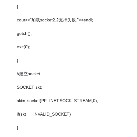
{
cout<<"加载socket2.2支持失败."<<endl;
getch();
exit(0);
}
//建立socket
SOCKET skt;
skt=::socket(PF_INET,SOCK_STREAM,0);
if(skt == INVALID_SOCKET)
{