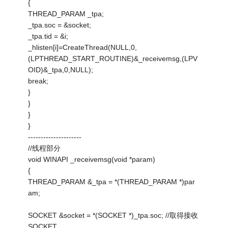
{
THREAD_PARAM _tpa;
_tpa.soc = &socket;
_tpa.tid = &i;
_hlisten[i]=CreateThread(NULL,0,
(LPTHREAD_START_ROUTINE)&_receivemsg,(LPV
OID)&_tpa,0,NULL);
break;
}
}
}
}
---------------------
//线程部分
void WINAPI _receivemsg(void *param)
{
THREAD_PARAM &_tpa = *(THREAD_PARAM *)par
am;
SOCKET &socket = *(SOCKET *)_tpa.soc; //取得接收
SOCKET