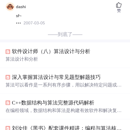
dashi
赞
sf~
2007-03-05
——到底了——
软件设计师（八）算法设计与分析
算法设计和分析
深入掌握算法设计与常见题型解题技巧
算法可以看作是一系列有序步骤，用以解决特定问题或执
行某项任务。一个良好的算法应当具有明确的终止条件、
正确的逻辑和高效的执行路径。算法的重要性在于其能够
C++数据结构与算法完整源代码解析
精确指导计算机执行复杂的操作，并且在资源有限的条件
下，高效地解决问题。在编程领域中，排序算法是将一组
在编程领域，数据结构和算法是构建有效软件和解决复杂
数据按照特定顺序进行排列的算法过程。它的重要性不言
问题的基石。数据结构定义了信息如何存储和组织，而算
而喻，因为它可以应用于数据处理、搜索、数据库索引、
法则指导如何操作这些信息。无论是初学者还是资深开发
优化等诸多方面。排序算法可以分为内部排序和外部排
刘汝佳《黑书》配套课件精讲：编程与算法核心实战
者，掌握它们都是提高开发效率和优化性能的关键。单向