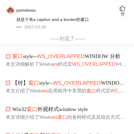
pomelowu
赞
就是个有a caption and a border的窗口
2007-03-06
——到底了——
窗口
style--
WS
_
OVERLAP
PED
WINDOW 分析
本文详细解析了Windo
ws
样式宏
WS
_
OVERLAP
PED
WIN
DOW的定义及其组成部分，包括
WS
_
OVERLAP
PED
、
W
S
_CAPTION、
WS
_SYSMENU等，并解释了这些样式如
【转】
窗口
style--
WS
_
OVERLAP
PED
WINDOW 分析
何共同作用以创建具有不同
特性
的
窗口
。
本文介绍了Windo
ws
应用程序中常用的
窗口
样式宏
WS
_
OV
ERLAP
PED
WINDOW及其组成元素，包括
WS
_
OVERLA
P
PED
、
WS
_CAPTION、
WS
_SYSMENU等，并解释了这
Win32
窗口
外观样式window style
些元素如何共同作用以创建具有不同
特性
的
窗口
。
本文详细介绍了Windo
ws
窗口
的各种样式及其组合方式，
包括
WS
_
OVERLAP
PED
、
WS
_POPUPWINDOW等基础
样式，以及
WS
_CAPTION、
WS
_SYSMENU等附加
特性
，