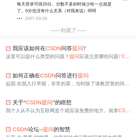
每天登录可得20分。分数不多的时候少给一点就是
了。0分也没有什么关系（对我来说）呵呵
2007-03-06
——到底了——
我应该如何在
CSDN
问答
提问
?
这里可以提什么类型的问题？
提问
应该注意哪些问题?
CS
DN
问答(ask.
csdn
.net)的服务对象主要是专业、有活力、热
爱编程的人。 第一步:搜索
提问
前请先全面搜索您要提的
如何正确在
CSDN
问答进行
提问
问题是否已经存在. • 在搜索引擎里已经进行过搜索(如：G
oogle、) • 在本站內也没有搜索到满意答案. 第二步:
提问
我
起因 在我入行早期，非常的菜，当时除了请教厉害的同事
们认为好的问题里都包含一些源代码！如果您的问题包括
以外，还在
CSDN
文旦上进行过
提问
，受到过大佬们的帮
以下内容： • 一个具体的编程问...
助。 后来我会将我遇到的一些问题和总结的经验在
CSDN
关于“
CSDN
提问
”的瞎想
上以文章的形式记录下来，作为我的笔记一般的存在，没
想到也帮助到一些人。 记录文章的习惯并没有很好的延续
我个人从不认为互联网是个就应该免费的地方。就拿
CSD
下午，所以我中断过挺长时间，偶然一个比较空的机会，
N
提问
来讲，学编程遇到问题，发个
提问
就有人来回答，
我又重新关注到了
CSDN
问答，想着现在的自己也有能力
免费、省事，这多好。我是一个小白，前两天，我连提了
帮助一些为入行或入行早期的新人。 可能很多
提问
者也是
CSDN
论坛--
提问
的智慧
两个弱智问题，居然有网友连续两次详尽的答复。 毫
没有什么经验，是比较笼统的提出一些问题，让答题者没
无疑问，我已经开始对这种方式产生依赖了，由此也产生