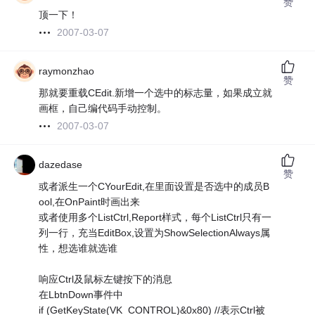
赞
顶一下！
2007-03-07
raymonzhao
赞
那就要重载CEdit.新增一个选中的标志量，如果成立就
画框，自己编代码手动控制。
2007-03-07
dazedase
赞
或者派生一个CYourEdit,在里面设置是否选中的成员B
ool,在OnPaint时画出来
或者使用多个ListCtrl,Report样式，每个ListCtrl只有一
列一行，充当EditBox,设置为ShowSelectionAlways属
性，想选谁就选谁
响应Ctrl及鼠标左键按下的消息
在LbtnDown事件中
if (GetKeyState(VK_CONTROL)&0x80) //表示Ctrl被