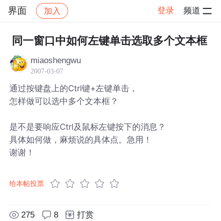
界面
登录
频道
加入
帖子详情
社区
界面
同一窗口中如何左键单击选取多个文本框
miaoshengwu
2007-03-07
通过按键盘上的Ctrl键+左键单击，
怎样做可以选中多个文本框？
是不是要响应Ctrl及鼠标左键按下的消息？
具体如何做，麻烦说的具体点。急用！
谢谢！
给本帖投票
275
8
打赏