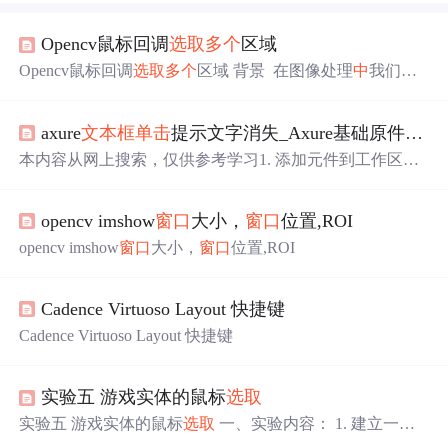
Opencv鼠标回调
选取
多个
区域
Opencv鼠标回调
选取
多个
区域 背景 ​ 在图像处理
中
我们常
常需要
选取
多个
区域来进行处理，下面将介绍Opencv
中
两
种
多个
区域
选取
的方法。 方法一: ​ 使用鼠标回调
选取
多个
axure
文本框
单击
提示文字消失_Axure基础原件使用
区域，主要使用的函数如下 void cv::setMouseCallback ( cons
t String & winname, MouseCallback onMouse, void * us
本内容从网上搜索，仅供参考学习1. 添加元件到工作区在
左侧元件
中
选择要使用的元件，按住鼠标
左键
不放，拖到
画布适合的位置上松开。2. 添加元件名称在检视面板的元
opencv imshow
窗口
大小，
窗口
位置,ROI
件名称
文本框
中
输入元件自定义名称。3. 设置元件位置/尺
寸元件的位置和尺寸可以通过鼠标拖拽调整，也可以在快
opencv imshow
窗口
大小，
窗口
位置,ROI
捷键功能或者元件样式
中
进行输入调整X：指元件在画布
中
x轴的坐标值。Y：指元件在画布
中
y轴的坐标值。W：
指元件的宽度值。 H：值元件的高度...
Cadence Virtuoso Layout 快捷键
Cadence Virtuoso Layout 快捷键
实验五 游戏实体的鼠标
选取
实验五 游戏实体的鼠标
选取
一、实验内容： 1. 建立一个
简单的游戏场景并在场景
中
建立一些游戏角色； 2. 使用射