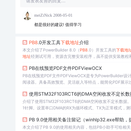
请发表友善的回复…
meiZiNick
2008-05-01
都是很好的建议! 值得学习
PB8
.0开发工具
下载
地址
介绍
本文介绍了PowerBuilder 8.0（
PB8
.0）开发工具的
下载
地
地址
经测试可用，资源含完整安装程序，虽不提供安装教程
PB在线预览PDF文件PDFViewOCX
PB在线预览PDF文件PDFViewOCX是专为PowerBui
阅读器。具备高效预览、灵活嵌入等特点，能简化PDF展示
sal-Tool/c8fe7 。
使用STM32F103RCT6的DMA空闲收发不定长数
介绍了使用STM32F103RCT6的DMA空闲收发不定长数据
1针脚。设置串口DMA的RX为循环模式、TX为正常模式，
PB 9.0使用相关备注留记（winhlp32.exe帮
本文介绍了PB 9.0的使用相关内容，包括PB小助手可给相