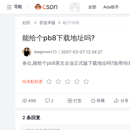
全部
Ada助手
导航
社区
非技术版
帖子详情
能给个pb8下载地址吗?
2007-03-07 12:34:27
dangerous123
各位,能给个pb8英文企业正式版下载地址吗?急用!在网
给本帖投票
496
2
打赏
分享
收藏
2 条
回复