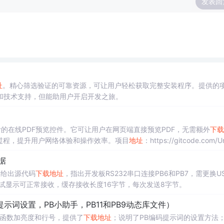
发表回
址
。精心筛选验证的可靠资源，可让用户轻松获取完整安装程序。提供的
和技术支持，但能助用户开启开发之旅。
lder设计的在线PDF预览控件。它可让用户在网页端直接预览PDF，无需额外
下载
过程，提升用户网络体验和操作效率。项目
地址
：https://gitcode.com/U
据
。给出源代码
下载
地址
，指出开发板RS232串口连接PB6和PB7，需更换US
测试显示可正常接收，缓存接收长度16字节，每次发送8字节。
助，提示词设置，PB小助手，PB11和PB9动态库文件）
关函数加亮度和行号，提供了
下载
地址
；说明了PB编码提示词的设置方法