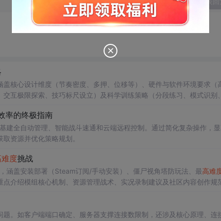
发表回
略
涵盖核心设计维度（节奏密度、多押、位移等）、硬件与软件环境要求（
、交互极限探索、技巧标尺设立）及科学训练策略（分段练习、模式识别
，倡导理性甄别艺术性高难与失衡‘粪谱’。
戏效率的终极指南
，支持基建全自动管理、智能战斗速通和云端远程控制。通过简化复杂操作，
获取资源并优化策略规划。
高难度
挑战
，涵盖安装部署（Steam订阅/手动安装）、僵尸视角塔防玩法、最
高难
重点介绍模组核心机制、资源管理战术、实况录制建议及社区内容创作规
面问题。如客户端端口确定、服务器支撑连接数限制，还涉及核心原理、连