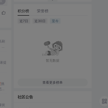
复
积分榜
荣誉榜
近7日
近30日
至今
高刷
、稳
暂无数据
显著提
查看更多榜单
度
挑
范，
社区公告
接状