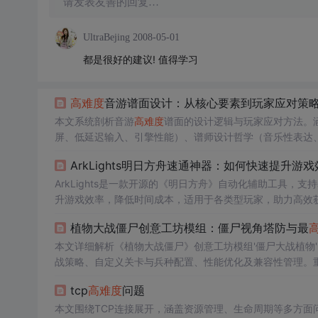
请发表友善的回复…
UltraBejing
2008-05-01
都是很好的建议! 值得学习
高难度
音游谱面设计：从核心要素到玩家应对策
本文系统剖析音游
高难度
谱面的设计逻辑与玩家应对方法。
屏、低延迟输入、引擎性能）、谱师设计哲学（音乐性表达
定性提升）。强调
高难度
内容的技术实现挑战与社区生态影响
ArkLights明日方舟速通神器：如何快速提升游
ArkLights是一款开源的《明日方舟》自动化辅助工具
升游戏效率，降低时间成本，适用于各类型玩家，助力高效
植物大战僵尸创意工坊模组：僵尸视角塔防与最
本文详细解析《植物大战僵尸》创意工坊模组'僵尸大战植物'
战策略、自定义关卡与兵种配置、性能优化及兼容性管理。
适用于策略玩家、实况主与模组开发者。
tcp
高难度
问题
本文围绕TCP连接展开，涵盖资源管理、生命周期等多方