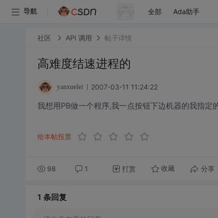
全部
Ada助手
导航
社区
API 调用
帖子详情
高难度结速进程的
2007-03-11 11:24:22
yanxuelei
我想用PB做一个程序,我一点按钮下边机器的我指定
给本帖投票
98
1
打赏
分享
收藏
1 条
回复