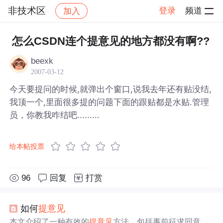
非技术区
登录
频道
加入
帖子详情
社区
非技术区
怎么CSDN连个提意见的地方都没有啊??
beexk
2007-03-12
今天要提问的时候,就弹出个窗口,说我去年还有贴没结,
我顶一个,里面很多提的问题下面的跟贴都是水贴.管理
员，你教我咋结吧.........
给本帖投票
96
回复
打赏
如何
提意见
本文介绍了一种有效的
提意见
方法，包括事前征求同意、