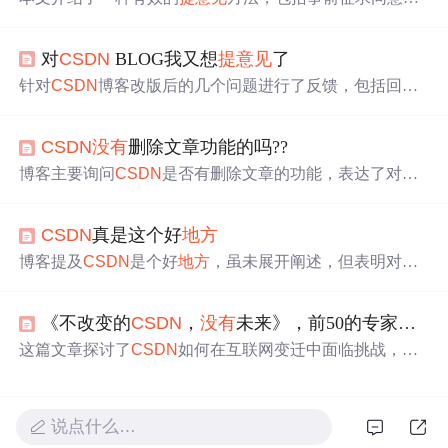
定义双方关系及提供具体建议等步骤，帮助建立良好的沟
通氛围。
对
CSDN
BLOG我又想
提意见
了
针对
CSDN
博客改版后的几个问题进行了反馈，包括回复
功能失效、访问计数不一致及链接错误等，并提出了解决
建议。
CSDN
没有
删除文章功能的吗??
博客主要询问
CSDN
是否有删除文章的功能，表达了对该
功能的关注。
CSDN
真是这个好
地方
博客提及
CSDN
是个好
地方
，虽未展开阐述，但表明对
CS
DN
的积极评价，体现其在信息技术领域可能具有重要价
值。
《不改变的
CSDN
，
没有
未来》，前50的专家实名发文
这篇文章探讨了
CSDN
如何在互联网变迁中面临挑战，曾
是技术论坛巨头的它未能跟上时代，如今被其他平台瓜分
市场。作者呼吁
CSDN
需改进判重机制、推荐系统，并提
出校园人群和互联网新闻作为潜在机会。
说点什么…