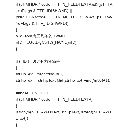
if (pNMHDR->code == TTN_NEEDTEXTA && (pTTTA
->uFlags & TTF_IDISHWND) ||
pNMHDR->code == TTN_NEEDTEXTW && (pTTTW-
>uFlags & TTF_IDISHWND))
{
// idFrom为工具条的HWND
nID = ::GetDlgCtrlID((HWND)nID);
}
if (nID != 0) //不为分隔符
{
strTipText.LoadString(nID);
strTipText = strTipText.Mid(strTipText.Find('\n',0)+1);
#ifndef _UNICODE
if (pNMHDR->code == TTN_NEEDTEXTA)
{
lstrcpyn(pTTTA->szText, strTipText, sizeof(pTTTA->s
zText));
}