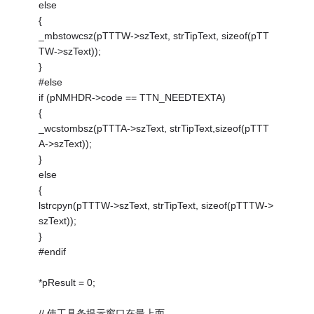
else
{
_mbstowcsz(pTTTW->szText, strTipText, sizeof(pTT
TW->szText));
}
#else
if (pNMHDR->code == TTN_NEEDTEXTA)
{
_wcstombsz(pTTTA->szText, strTipText,sizeof(pTTT
A->szText));
}
else
{
lstrcpyn(pTTTW->szText, strTipText, sizeof(pTTTW->
szText));
}
#endif
*pResult = 0;
// 使工具条提示窗口在最上面