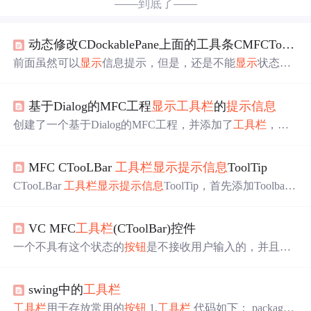
——到底了——
动态修改CDockablePane上面的工具条CMFCToolBar的信息提示（续2）
前面虽然可以
显示
信息提示，但是，还是不能
显示
状态栏
提示，以下实现： class CViewClientToolBar : public CMFC
ToolBar { virtual void OnUpdateCmdUI(CFrameWnd* /*pTa
基于Dialog的MFC工程
显示
工具栏
的
提示信息
rget*/, BOOL bDisableIfNoHndler) { CMFCToolBar::O
n
创建了一个基于Dialog的MFC工程，并添加了
工具栏
，想
要实现以下效果：
工具栏
资源的每个Buttond的Prompt都设
置了对应的
提示信息
，按以下步骤实现该效果 第一步，添
MFC CTooLBar
工具栏
显示
提示信息
ToolTip
加
工具栏
并
显示
if((!m_Toolbar.CreateEx(this, TBSTYLE_FL
AT, WS_CHILD | WS_VISIBLE | CBRS_ALIGN_TOP | CBR
CTooLBar
工具栏
显示
提示信息
ToolTip，首先添加Toolbar
S_TOOLTIPS, CRe...
控件，网上有多种实现方式，推荐两种： 一： 在资源里添
加ToolBar控件，在对话框OnInitDialog里关联，设置： BO
VC MFC
工具栏
(CToolBar)控件
OL CWeldTechnologyDlg::OnInitDialog() { CDialogEx::OnInit
Dialog(); ............. m_wndToolBar
一个不具有这个状态的
按钮
是不接收用户输入的，并且变
灰。上面的TBBUTON结构里有一个成员idCommand，这
个成员跟菜单项的ID值一样，用于标识
工具栏
按钮
项，也
swing中的
工具栏
就是说idCommand是
工具栏
项ID号，就是最前面设置
工具
栏
资源时，选择一个
按钮
，然后按回车，弹出一个对话
工具栏
用于存放常用的
按钮
1.
工具栏
代码如下： package g