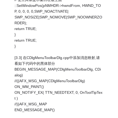
::SetWindowPos(pNMHDR->hwndFrom, HWND_TO
P, 0, 0, 0, 0,SWP_NOACTIVATE|
SWP_NOSIZE|SWP_NOMOVE|SWP_NOOWNERZO
RDER);
return TRUE;
}
return TRUE;
}
[3.3] 在CDlgMenuToolbarDlg.cpp中添加消息映射,请
看如下代码中的黑体部分
BEGIN_MESSAGE_MAP(CDlgMenuToolbarDlg, CDi
alog)
//{
{AFX_MSG_MAP(CDlgMenuToolbarDlg)
ON_WM_PAINT()
ON_NOTIFY_EX( TTN_NEEDTEXT, 0, OnToolTipTex
t )
//}}AFX_MSG_MAP
END_MESSAGE_MAP()