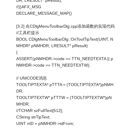
DR, LRESULT* pResult);
//}}AFX_MSG
DECLARE_MESSAGE_MAP()
[3.2] 在CDlgMenuToolbarDlg.cpp添加函数的实现代码
//工具栏提示
BOOL CDlgMenuToolbarDlg::OnToolTipText(UINT, N
MHDR* pNMHDR, LRESULT* pResult)
{
ASSERT(pNMHDR->code == TTN_NEEDTEXTA || p
NMHDR->code == TTN_NEEDTEXTW);
// UNICODE消息
TOOLTIPTEXTA* pTTTA = (TOOLTIPTEXTA*)pNMH
DR;
TOOLTIPTEXTW* pTTTW = (TOOLTIPTEXTW*)pN
MHDR;
//TCHAR szFullText[512];
CString strTipText;
UINT nID = pNMHDR->idFrom;