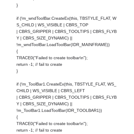
}
if (!m_wndToolBar.CreateEx(this, TBSTYLE_FLAT, W
S_CHILD | WS_VISIBLE | CBRS_TOP
| CBRS_GRIPPER | CBRS_TOOLTIPS | CBRS_FLYB
Y | CBRS_SIZE_DYNAMIC) ||
!m_wndToolBar.LoadToolBar(IDR_MAINFRAME))
{
TRACE0("Failed to create toolbar\n");
return -1; // fail to create
}
if (!m_ToolBar1.CreateEx(this, TBSTYLE_FLAT, WS_
CHILD | WS_VISIBLE | CBRS_LEFT
| CBRS_GRIPPER | CBRS_TOOLTIPS | CBRS_FLYB
Y | CBRS_SIZE_DYNAMIC) ||
!m_ToolBar1.LoadToolBar(IDR_TOOLBAR1))
{
TRACE0("Failed to create toolbar\n");
return -1; // fail to create