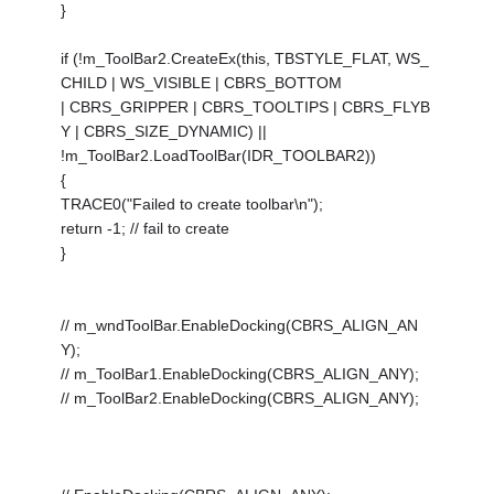
}
if (!m_ToolBar2.CreateEx(this, TBSTYLE_FLAT, WS_
CHILD | WS_VISIBLE | CBRS_BOTTOM
| CBRS_GRIPPER | CBRS_TOOLTIPS | CBRS_FLYB
Y | CBRS_SIZE_DYNAMIC) ||
!m_ToolBar2.LoadToolBar(IDR_TOOLBAR2))
{
TRACE0("Failed to create toolbar\n");
return -1; // fail to create
}
// m_wndToolBar.EnableDocking(CBRS_ALIGN_AN
Y);
// m_ToolBar1.EnableDocking(CBRS_ALIGN_ANY);
// m_ToolBar2.EnableDocking(CBRS_ALIGN_ANY);