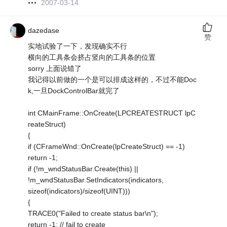
2007-03-14
dazedase
赞
实地试验了一下，发现确实不行
横向的工具条会挤占竖向的工具条的位置
sorry 上面说错了
我记得以前做的一个是可以排成这样的，不过不能Doc
k,一旦DockControlBar就完了
int CMainFrame::OnCreate(LPCREATESTRUCT lpC
reateStruct)
{
if (CFrameWnd::OnCreate(lpCreateStruct) == -1)
return -1;
if (!m_wndStatusBar.Create(this) ||
!m_wndStatusBar.SetIndicators(indicators,
sizeof(indicators)/sizeof(UINT)))
{
TRACE0("Failed to create status bar\n");
return -1; // fail to create