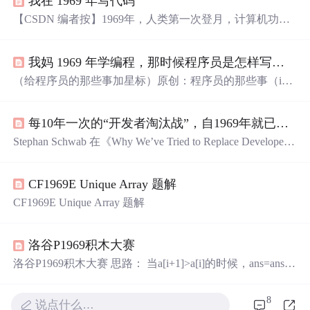
我在 1969 年写代码
【CSDN 编者按】1969年，人类第一次登月，计算机功不
可没。那么50年前的程序员是则那样编程的呢？这位 72 岁
的女程序员说：铅笔写代码，打印机打印。 来源 | ilikebigb
我妈 1969 年学编程，那时候程序员是怎样写代码的
its.com 译者 | 风车云马，责编 | 伍杏玲 出品 | CSDN（ID：
CSDNnews） 以下为译文： 2018年12月，我的母亲玛丽安
（给程序员的那些事加星标）原创：程序员的那些事（i
·埃尔纳费尔特(Marianne Ernerf...
d：iProgrammer）前段时间，人类登月50 周年，我们推送
阿波罗飞船制导软件的负责人 Margaret Ham...
每10年一次的“开发者淘汰战”，自1969年就已开局！
Stephan Schwab 在《Why We’ve Tried to Replace Developers
Every Decade Since 1969》一文中回顾了过去五十年软件开
发的迭代历程——从阿波罗计划手写导航软件的壮举，到
CF1969E Unique Array 题解
COBOL、CASE 工具、Visual Basic，再到今天的 AI 编程
助手，他深度分析了为什么试图“替代开发者”的梦想总是
CF1969E Unique Array 题解
反复出现。通过剖析这一模式，我们不仅能理解工具如何
改变开发方式，更能看清软件工作的本质：复杂性不可消
解，而真正的核心，是人的思考。
洛谷P1969积木大赛
洛谷P1969积木大赛 思路： 当a[i+1]>a[i]的时候，ans=ans+
(a[i+1]-a[i])。小于的时候不用管，因为会和之前高的一起
建好。 代码： #include<bits/stdc++.h> #define pii pair<int,int
8
说点什么…
> #define ll long long #define cl(x,y) memset(x,y,sizeof...