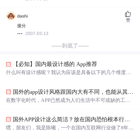
dashi
赞
接分
2007-03-13
——到底了——
【必知】国内最设计感的 App推荐
什么叫有设计感呢？我认为应该是具备以下的几个维度的
条件：界面：UI 设计精美，界面每一处细节都精雕细琢，
展现了 App 的独一无二，有些即使是「无用之美」，下载
国外的app设计风格跟国内大有不同，也能从其中学到不少
了也会舍不得删掉。内容 /...
在数字化时代，APP已然成为人们生活中不可或缺的工
具，无论是日常社交、在线购物，还是学习办公，各类AP
P都为我们提供了极大的便利。当我们深入观察就会发现，
国外APP设计这么简洁？放在国内恐怕根本行不通！
国外APP的设计风格与国内存在着明显的差异。这些差异
背后，蕴含着不同的设计理念、用户需求以及文化背景等
嘿，朋友们，我是陈曦，一个在国内互联网行业做了8年产
多方面因素。深入研究国外APP的设计风格，对国内APP
品设计的老兵。最近刚完成一个海外产品的国内本土化项
设计的发展有着诸多启示。