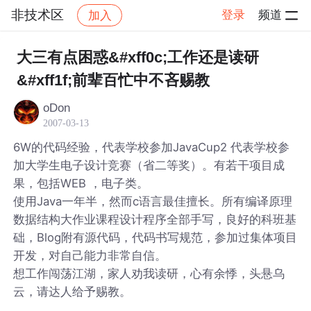
非技术区
登录
频道
加入
帖子详情
社区
非技术区
大三有点困惑&#xff0c;工作还是读研
&#xff1f;前辈百忙中不吝赐教
oDon
2007-03-13
6W的代码经验，代表学校参加JavaCup2 代表学校参
加大学生电子设计竞赛（省二等奖）。有若干项目成
果，包括WEB ，电子类。
使用Java一年半，然而c语言最佳擅长。所有编译原理
数据结构大作业课程设计程序全部手写，良好的科班基
础，Blog附有源代码，代码书写规范，参加过集体项目
开发，对自己能力非常自信。
想工作闯荡江湖，家人劝我读研，心有余悸，头悬乌
云，请达人给予赐教。