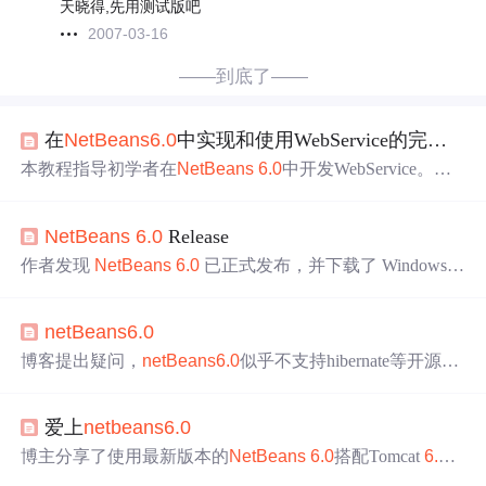
天晓得,先用测试版吧
2007-03-16
——到底了——
在
NetBeans
6.0
中实现和使用WebService的完全指南
本教程指导初学者在
NetBeans
6.0
中开发WebService。介
绍了Web服务基础概念、原理和关键技术，阐述了
NetBea
ns
6.0
的功能与操作。详细说明了创建、消费WebService的
NetBeans
6.0
Release
步骤和方法，还分享了WebService的调试与测试技巧，助
于高效开发。
作者发现
NetBeans
6.0
已正式发布，并下载了 Windows
和 MacOSX 版本准备进行升级。随着核心项目的开发完
成，下一步将专注于使用
NetBeans
6.0
进行 RCP 开发。
netBeans
6.0
博客提出疑问，
netBeans
6.0
似乎不支持hibernate等开源框
架，围绕信息技术领域中开发工具与后端框架的适配性展
开探讨。
爱上
netbeans
6.0
博主分享了使用最新版本的
NetBeans
6.0
搭配Tomcat
6.0
进行开发的感受。该组合几乎不需要额外配置，且
NetBea