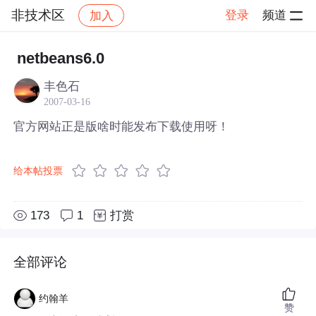
非技术区
登录
频道
加入
帖子详情
社区
非技术区
netbeans6.0
丰色石
2007-03-16
官方网站正是版啥时能发布下载使用呀！
给本帖投票
173
1
打赏
全部评论
约翰羊
赞