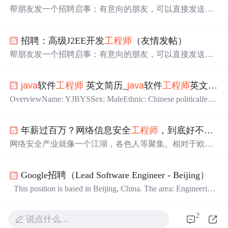
帮朋友发一个招聘启事：有意向的朋友，可以直接发送简
历到如下邮箱：fanjun8088@gmail.com 招聘：高级J2EE开
发
工程师
职位要求： 精通
JAVA
,熟悉J2EE或者Spring架
招聘：高级J2EE开发
工程师
（友情发帖）
构，有丰富的
JAVA
Web产品开发经验；熟悉Linux操作系
统，熟悉主流数据库、应用服务器和开发工具，如MySq
帮朋友发一个招聘启事：有意向的朋友，可以直接发送简
l、Oracle、JBOSS、Eclipse等；
历到如下邮箱： chrisxie@quantanetwork.comfanjun8088@g
mail.com招聘：高级J2EE开发
工程师
职位要求：精通
JAVA
,
java
软件
工程师
英文简历_
java
软件
工程师
英文简历范文
熟悉J2EE或者Spring架构，有丰富的
JAVA
Web产品开发经
验；熟悉Linux操作系统，熟悉主流数据库、应用服务器和
OverviewName: YJBYSSex: MaleEthnic: Chinese politicalfeatu
开发工具，如MySql、Oracle、JBOS
res: membersAcademic qualifications (degree):Bachelor of Profe
ssional: Industrial Electric AutomationTel :0755-12345678 Mobi
年薪过百万？网络信息安全
工程师
，到底好不好入行？
le: 13900000000 Em...
网络安全产业就像一个江湖，各色人等聚集。相对于欧美
国家基础扎实（懂加密、会防护、能挖洞、擅工程）的众
多名门正派，我国的人才更多的属于旁门左道（很多白帽
Google招聘（Lead Software Engineer - Beijing）
子可能会不服气），因此在未来的人才培养和建设上，需
要调整结构，鼓励更多的人去做“正向”的、结合“业务”与
This position is based in Beijing, China. The area: Engineering
“数据”、“自动化”的“体系、建设”，才能解人才之渴，真
Google's software engineers develop the next-generation technol
正的为社会全面互联网化提供安全保障。
ogies for which we've become world-renowned. In addition to re
2
说点什么…
voluti...