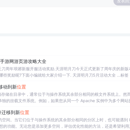
发表回
 | 手游网游页游攻略大全
动 天刀周年琅琊新服开服活动奖励.天涯明月刀今天正式更新了周年庆的新版
奖励呢?下面小编就给大家介绍一下. 天涯明月刀5月活动大全 ...标签
涯明月刀大地飞鹰凌云壁开服活动 天刀大地飞鹰凌云壁新服活动奖励.天涯明月刀
目录移动到新
位置
务器将其文档存储在目录中，通常位于与操作系统其余部分相同的根文件系统上。然
独的挂载文件系统。例如，如果您从同一个 Apache 实例中为多个网站
根据特定站点或客户端的需求进行扩展。在本指南中，我们将向您展示如
据目录迁移到新
位置
空间。当它们位于与操作系统的其余部分相同的分区上时，也可能遇到 I
理想的功能。无论您是添加更多空间，评估优化性能的方法，还是希望利用