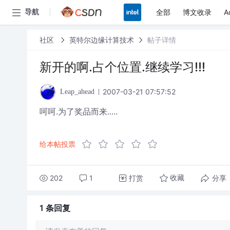
全部
博文收录
A
导航
社区
英特尔边缘计算技术
帖子详情
新开的啊.占个位置.继续学习!!!
2007-03-21 07:57:52
Leap_ahead
呵呵.为了奖品而来.....
给本帖投票
202
1
打赏
分享
收藏
1 条
回复