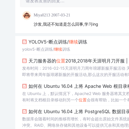
请发表友善的回复…
Miya0213
2007-03-21
沙发,我还不知道是怎么回事,学习ing
YOLOV5-断点训练/
继续
训练
yolov5-断点训练/
继续
训练
天刀服务器的
位置
2018,2018年天涯明月刀开服
发布时间：2016-02-15天涯明月刀周年琅琊新服开服活
即将带来周年版琅琊新服的开服活动,那么这次的开服活动有哪些
戏攻略 天涯明月刀 游戏秘籍发布时间：2016-01-11天
如何在 Ubuntu 16.04 上将 Apache Web 根
在 Ubuntu 上，默认情况下，Apache2 Web 服
有时将文档根目录移动到另一个
位置
会很有帮助，比如一个单
服务，将每个网站的文档根目录放在自己的卷上，可以让您
如何在 Ubuntu 16.04 上将 PostgreSQL 数
Apache 文档根目录移动到新
位置
。
数据库会随着时间的推移而增长，有时会超出原始文件系统的
冲突。RAID、网络块存储和其他设备可以提供冗余和其他