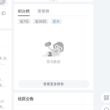
复
积分榜
荣誉榜
近7日
近30日
至今
本,也
暂无数据
：游
...
而，
查看更多榜单
提供
何将
社区公告
/O
其他