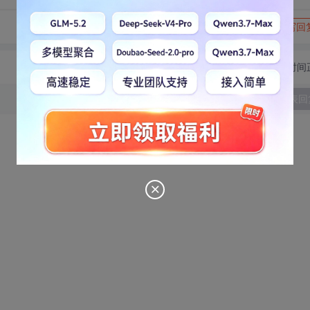
转发到动态
举报
写回
切换为时间
发表回