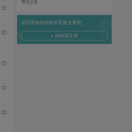
暂无公告
试试用AI创作助手写篇文章吧
+ 用AI写文章