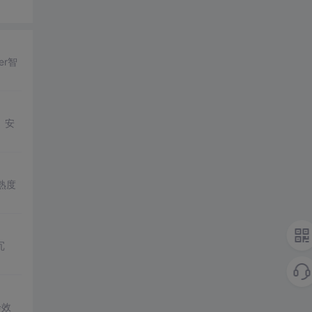
er智
、安
熟度
冗
诊效