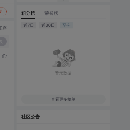
复
积分榜
荣誉榜
近7日
近30日
至今
正序
复
暂无数据
查看更多榜单
社区公告