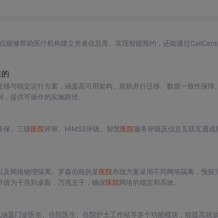
不仅能够帮助医疗机构建立患者信息库、实现智能预约，还能通过CallCent
。
在的
迁移与稳定运行方案，涵盖高可用架构、双轨并行迁移、数据一致性保障
例，提供可操作的实施路径。
等保、三级
医院
评审、HIMSS评级、智慧
医院
服务评级及信息互联互通成
以及网络物理隔离。罗森伯格的某
医院
布线方案采用不同网络隔离，预留
升级为千兆到桌面，万兆主干，确保
医院
网络的稳定和高效。
统涵盖门诊医生、住院医生、住院护士工作站等多个功能模块，能提高就