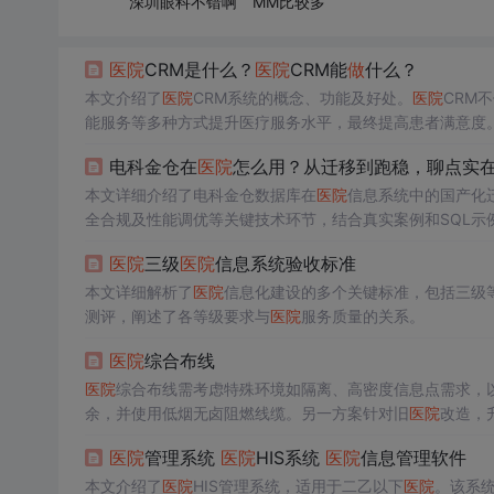
深圳眼科不错啊 MM比较多
医院
CRM是什么？
医院
CRM能
做
什么？
本文介绍了
医院
CRM系统的概念、功能及好处。
医院
CRM
能服务等多种方式提升医疗服务水平，最终提高患者满意度
电科金仓在
医院
怎么用？从迁移到跑稳，聊点实
本文详细介绍了电科金仓数据库在
医院
信息系统中的国产化
全合规及性能调优等关键技术环节，结合真实案例和SQL示
医院
三级
医院
信息系统验收标准
本文详细解析了
医院
信息化建设的多个关键标准，包括三级
测评，阐述了各等级要求与
医院
服务质量的关系。
医院
综合布线
医院
综合布线需考虑特殊环境如隔离、高密度信息点需求，
余，并使用低烟无卤阻燃线缆。另一方案针对旧
医院
改造，
医院
管理系统
医院
HIS系统
医院
信息管理软件
本文介绍了
医院
HIS管理系统，适用于二乙以下
医院
。该系