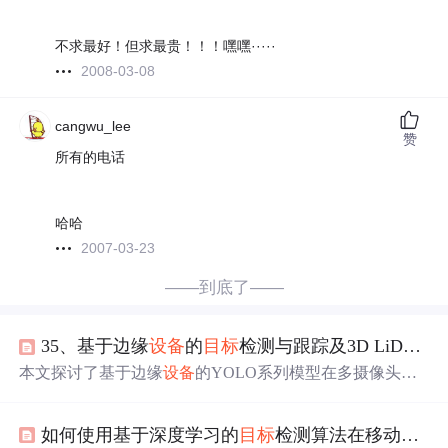
不求最好！但求最贵！！！嘿嘿·····
2008-03-08
cangwu_lee
赞
所有的电话
哈哈
2007-03-23
——到底了——
35、基于边缘
设备
的
目标
检测与跟踪及3D LiDAR场景识别技术
本文探讨了基于边缘
设备
的YOLO系列模型在多摄像头环
境下的
目标
检测与跟踪性能，结合DeepSORT提升效果，
并提出了AttDLNet——一种融合注意力机制的3D LiDAR
如何使用基于深度学习的
目标
检测算法在移动
设备
场景识别网络。该方法通过代理表示和自注意力机制，在