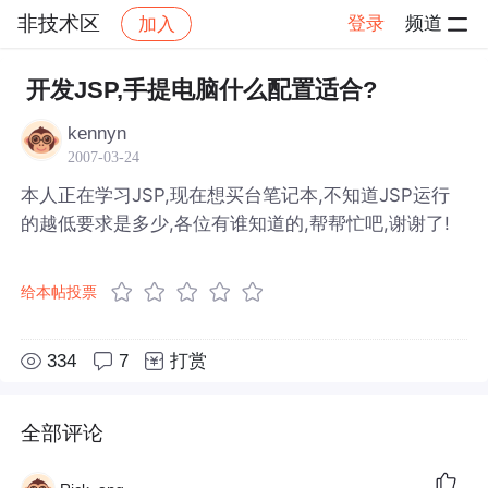
非技术区
登录
频道
加入
帖子详情
社区
非技术区
开发JSP,手提电脑什么配置适合?
kennyn
2007-03-24
本人正在学习JSP,现在想买台笔记本,不知道JSP运行
的越低要求是多少,各位有谁知道的,帮帮忙吧,谢谢了!
给本帖投票
334
7
打赏
全部评论