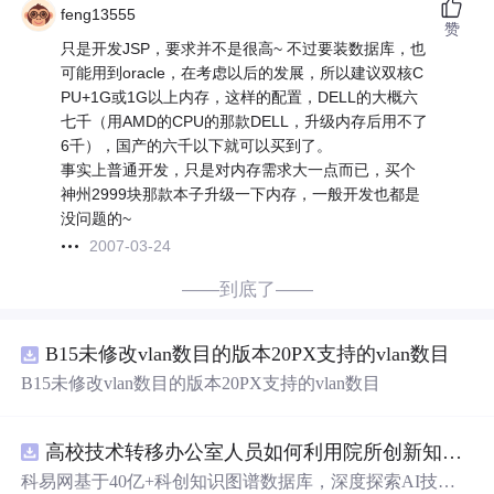
feng13555
赞
只是开发JSP，要求并不是很高~ 不过要装数据库，也
可能用到oracle，在考虑以后的发展，所以建议双核C
PU+1G或1G以上内存，这样的配置，DELL的大概六
七千（用AMD的CPU的那款DELL，升级内存后用不了
6千），国产的六千以下就可以买到了。
事实上普通开发，只是对内存需求大一点而已，买个
神州2999块那款本子升级一下内存，一般开发也都是
没问题的~
2007-03-24
——到底了——
B15未修改vlan数目的版本20PX支持的vlan数目
B15未修改vlan数目的版本20PX支持的vlan数目
高校技术转移办公室人员如何利用院所创新知识图谱发现技术转化瓶颈？.docx
科易网基于40亿+科创知识图谱数据库，深度探索AI技术