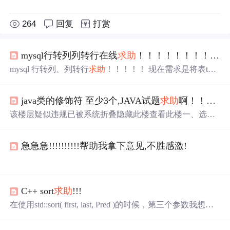
264
回复
打赏
mysql行转列列转行在线
求助
！！！！！！！！！！
mysql 行转列、列转行
求助
！！！！！ 现在需求是将表t1
转化为表t2，要求仅查询一次t1表。 附1是表ddl语句，附2
是使用union all写的SQL，由于多次查询表t1，所以当t1中
java类的修饰符 至少3个,JAVA试题
求助
啊！！！！！！！！！！
指标很多（例如h_score、w_score、x_score....）的情况下不
适用,寻求最优解。 表t1如图所示： ...
该楼层疑似违规已被系统折叠隐藏此楼查看此楼一、选择
题1．以下标识符中哪项是不合法的：()A．BigOlLong$223
B．_utfintC．3dD．$12s2．设intx=1,floaty=2,则表达式x/y
急急急!!!!!!!!!!帮助我拿下意见,不胜感激!
的值是：()A．0B．1C．2...
C++ sort
求助
!!!
在使用std::sort( first, last, Pred )的时候，第三个参数我想用
自定义的比较函数。可是，我遇到了一下问题，在线求指
导。 1 template< typename T > 2 void fun() 3 4 { 5 map