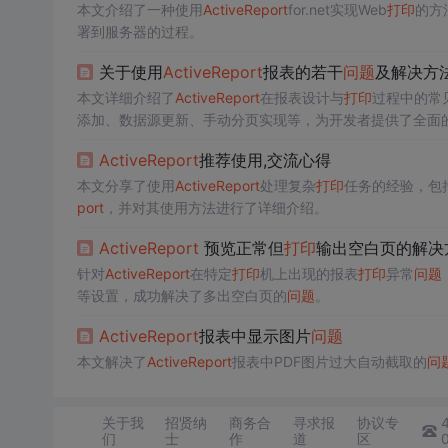
本文介绍了一种使用
Active
Report
for.net实现Web
打印
的方
署到服务器的过程。
关于使用
Active
Report
报表的若干
问题
及解决方
本文详细介绍了
Active
Report
在报表设计与
打印
过程中的常
添加、数据源更新、手动分页实现等，为开发者提供了全面
Active
Report
推荐使用,交流心得
本文分享了使用
Active
Report
处理复杂
打印
任务的经验，包
port
，并对其使用方法进行了详细介绍。
Active
Report
预览正常但
打印
输出空白页的解决
针对
Active
Report
在特定
打印
机上出现的报表
打印
异常
问题
等设置，成功解决了多出空白页的
问题
。
Active
Report
报表中显示图片
问题
本文解决了
Active
Report
报表中PDF图片过大自动截取的
问
关于我
招贤纳
商务合
寻求报
协议专
们
士
作
道
区