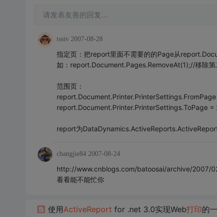
请发表友善的回复…
tssiv
2007-08-28
指定页：把report里面不需要的的Page从report.Docu
如：report.Document.Pages.RemoveAt(1);//移除
范围页：
report.Document.Printer.PrinterSettings.FromPage 
report.Document.Printer.PrinterSettings.ToPage = 
report为DataDynamics.ActiveReports.ActiveRep
changjie84
2007-08-24
http://www.cnblogs.com/batoosai/archive/2007/0
看看能不能忙你
使用
Active
Report
for .net 3.0实现Web
打印
的