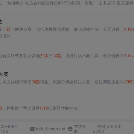
法，包括解决“在位置N处没有任何行”的错误、实现“一主多从”的报表显示
法
见
问题
与解决方案，包括边框样式调整、纸张规格控制、分页设置、
打印
的指导。
括解决格式复制及多项
打印
的
问题
。通过对比不同工具，最终选择了
Activ
方案
，本文详细记录了
问题
现象、原因分析及解决方案。通过调整边距与
打印
题
，并提供了手动设置
打印
纸张尺寸的方法。
400-660-
在线客
工作时间 8:30-
kefu@csdn.net
0108
服
22:00