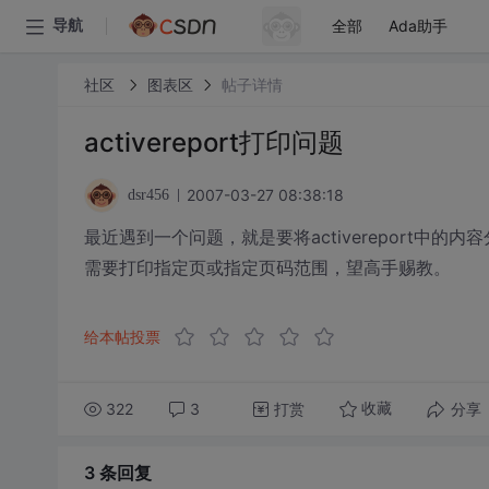
全部
Ada助手
导航
社区
图表区
帖子详情
activereport打印问题
2007-03-27 08:38:18
dsr456
最近遇到一个问题，就是要将activereport中的内
需要打印指定页或指定页码范围，望高手赐教。
给本帖投票
322
3
打赏
分享
收藏
3 条
回复