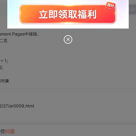
发表回
ment.Pages中移除。
第二页
= 1;
2;
ort对象
2/27/ar0009.html
一些
问题