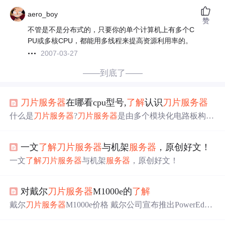
aero_boy
赞
不管是不是分布式的，只要你的单个计算机上有多个C
PU或多核CPU，都能用多线程来提高资源利用率的。
2007-03-27
——到底了——
刀片
服务器
在哪看cpu型号,
了解
认识
刀片
服务器
什么是
刀片
服务器
?
刀片
服务器
是由多个模块化电路板构建
而成。大多数
刀片
服务器
由CPU、网络控制器和内存构建
而成，也有一些
刀片
服务器
配备内部存储驱动器。其他任
一文
了解
刀片
服务器
与机架
服务器
，原创好文！
何组件(例如开关、端口和电源连接器)都通过机箱共享。
刀片
服务器
机箱通常采用机架通用的尺寸，从而可以节省
一文
了解
刀片
服务器
与机架
服务器
，原创好文！
部署空间。管理员可以将
刀片
服务器
集群化，或者将每台
刀片
服务器
作为单独的
服务器
进行管理和操作，例如将应
用程序和最终用户分配给特定的
刀片
服务器
。他们...
对戴尔
刀片
服务器
M1000e的
了解
戴尔
刀片
服务器
M1000e价格 戴尔公司宣布推出PowerEdge
™ M系列
刀片
服务器
解决方案，为数据中心的能效和灵活