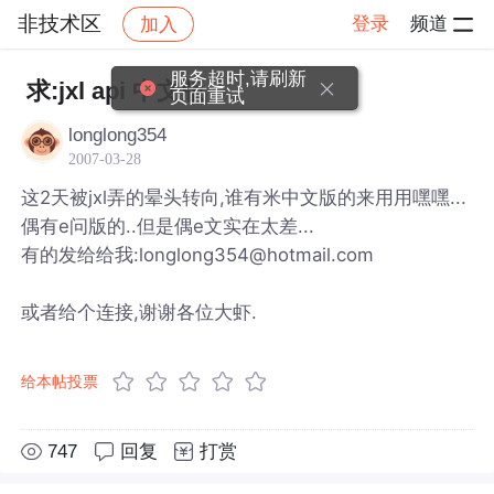
非技术区
登录
频道
加入
帖子详情
社区
非技术区
服务超时,请刷新
求:jxl api 中文版
页面重试
longlong354
2007-03-28
这2天被jxl弄的晕头转向,谁有米中文版的来用用嘿嘿...
偶有e问版的..但是偶e文实在太差...
有的发给给我:longlong354@hotmail.com
或者给个连接,谢谢各位大虾.
给本帖投票
747
回复
打赏