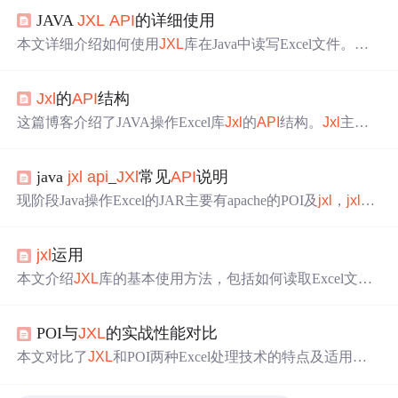
JAVA
JXL
API
的详细使用
本文详细介绍如何使用
JXL
库在Java中读写Excel文件。涵
盖
JXL
与POI库的对比，以及如何创建、读取、修改Excel
文件的具体步骤。特别介绍了如何合并单元格、设置单元
Jxl
的
API
结构
格样式等高级功能。
这篇博客介绍了JAVA操作Excel库
Jxl
的
API
结构。
Jxl
主要
包含
jxl
、
jxl
.format和
jxl
.write三个包，分别对应Excel的各个
组成部分。一个Excel文件由工作簿组成，工作簿包含多个
java
jxl
api
_
JXl
常见
API
说明
工作表，工作表由单元格构成。
Jxl
的Cell接口代表不同类
型的单元格，Range用于处理单元格集合。此外，博客还提
现阶段Java操作Excel的JAR主要有apache的POI及
jxl
，
jxl
方
到了样式设置和格式相关接口，但未详细展开。最后，博
便快捷，POI用于复杂Excel操作。文章从Excel文件层次解
主提到应用示例可在前一篇文章中找到。
析
Jxl
的
API
，介绍了工作簿、工作表、单元格等对应结
jxl
运用
构，还提及辅助类及设置，如文件格式、工作表和单元格
设置等。
本文介绍
JXL
库的基本使用方法，包括如何读取Excel文件
的内容及格式，并演示了如何创建新的Excel文件并写入数
据。
POI与
JXL
的实战性能对比
本文对比了
JXL
和POI两种Excel处理技术的特点及适用场
景。
JXL
适用于小型项目，简单快速；而POI更适合处理大
数据量及复杂的报表需
求
，尽管其
API
较为复杂且占用更