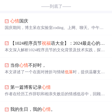
——到底了——
心情
国庆
国庆期间，博主呆在实验室coding、上网、聊天。中午去
大学城小鲜坊吃最爱吃的面线糊，看到可爱的中学生和小
男孩。FF要回英国，
祝福
他带走回忆。想给弟弟打电话，
【1024程序员节
祝福
语大全】：2024最走心的程序员节日问候模板，收藏必备
心情
沉重，只想让
心情
泛滥。
本文深入解析1024程序员节的文化背景及技术实践，探讨
如何根据场景设计有效的
祝福
语。涵盖情感表达、幽默风
格、技术梗融合等内容，并提供适用于不同平台的文案优
当你
心情
不好时，
化策略。同时分析走心
祝福
语的核心要素与实际应用案
例，帮助开发者更好地传递节日关怀。
本文讲述了一个在面对挫折与情绪
低落
时，提供温馨支持
与鼓励的故事。无论是在困境中给予安慰，还是在难得相
聚时传递欢乐与关怀，都体现了人性中最温暖的一面。
第一篇博客记录
心情
作者在经历工作辞职和相亲失败后的情感低谷中，回顾了
与前任女友的美好校园时光，并表达了对未来生活的积极
态度和决心。面对生活的起伏，他选择坚强面对并期待新
我的生日，我的
心情
。
的开始。