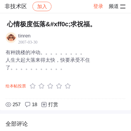
非技术区
登录
频道
加入
帖子详情
社区
非技术区
心情极度低落&#xff0c;求祝福。
tinren
2007-03-30
有种跳楼的冲动。。。。。。。。。
人生大起大落来得太快，快要承受不住
了。。。。。。。。。。。
给本帖投票
257
18
打赏
全部评论