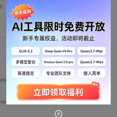
导。。。
。。
plyList.aspx
rce.aspx