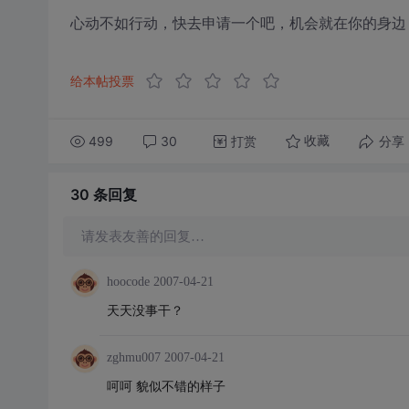
心动不如行动，快去申请一个吧，机会就在你的身边
给本帖投票
499
30
打赏
分享
收藏
30 条
回复
请发表友善的回复…
hoocode
2007-04-21
天天没事干？
zghmu007
2007-04-21
呵呵 貌似不错的样子