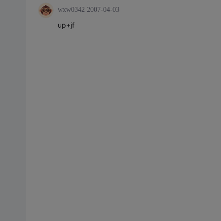
wxw0342
2007-04-03
up+jf