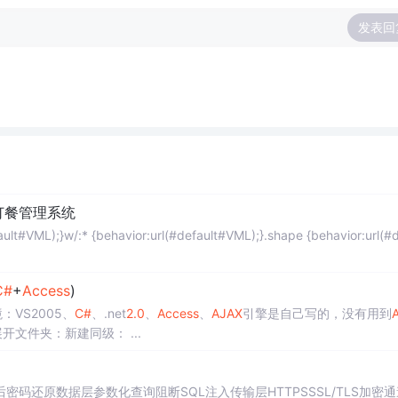
发表回
业订餐管理系统
fault#VML);}w/:* {behavior:url(#default#VML);}.shape {behavior:url(#
C#
+
Access
)
VS2005、
C#
、.net
2.0
、
Access
、
AJAX
引擎是自己写的，没有用到
的DLL。运行环境：IE具体的功能与界面如下：初始菜单：展开文件夹：新建同级： ...
还原数据层参数化查询阻断SQL注入传输层HTTPSSSL/TLS加密通