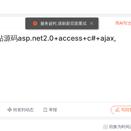
用AI写
服务超时,请刷新页面重试
.net2.0+access+c#+ajax,
转发到动态
举报
写回
切换为时间