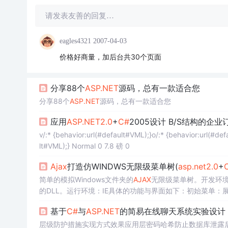
请发表友善的回复…
eagles4321
2007-04-03
价格好商量，加后台共30个页面
分享88个
ASP.NET
源码，总有一款适合您
分享88个
ASP.NET
源码，总有一款适合您
应用
ASP.NET
2.0
+
C#
2005设计 B/S结构的企
v/:* {behavior:url(#default#VML);}o/:* {behavior:url(#de
lt#VML);} Normal 0 7.8 磅 0
Ajax
打造仿WINDWS无限级菜单树(
asp.net
2.0
+
简单的模拟Windows文件夹的
AJAX
无限级菜单树。开发环境：
基于
C#
与
ASP.NET
的简易在线聊天系统实验设计
层级防护措施实现方式效果应用层密码哈希防止数据库泄露后密码