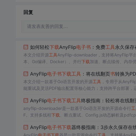
回复
请发表友善的回复…
如何轻松
下载
AnyFlip
电子
书
：免费
工具
永久保存
本文介绍开源
工具
AnyFlip-downloader，支持将AnyFli
本、Go编译、Docker）、并行
下载
加速、断点续传、内存
发与个人数字图
书
馆构建等场景，聚焦于离线阅读与知识资
AnyFlip
电子
书
下载
工具
：将在线翻页
书
转换为P
本文介绍一款基于Go语言开发的开源
工具
，专用于从AnyFl
能重试及灵活PDF输出配置等核心能力；支持跨平台部署，
OM/正则解析层和PDF合成层，依赖go-pdf和gofpdf等关
AnyFlip
电子
书
下载
工具
终极指南：轻松将在线翻
anyflip-downloader是一款基于Go语言开发的开源命令行
工
F。支持多线程
下载
、断点重试、Config.js动态解析及p
强调稳定性、可定制性与跨平台部署能力。
AnyFlip
电子
书
下载
器终极指南：3步永久保存在
AnyFlip
电子
书
下载
器是一款开源命令行
工具
，支持将AnyF