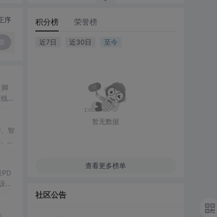
正序
积分榜
荣誉榜
复
近7日
近30日
至今
（脚
离线分
暂无数据
传、智
、D
查看更多榜单
PD
设。
社区公告
件。