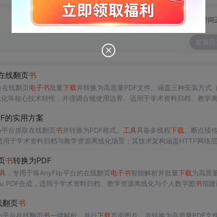
切换为时间
发表回
在线翻页
书
p平台在线翻页
电子
书
批量
下载
并转换为高质量PDF文件。涵盖三种安装方式
优化等核心技术特性，并强调合规使用边界。适用于学术资料归档、教学
产本地化管理。
DF的实用方案
ip平台抓取在线翻页
书
并转换为PDF格式。
工具
具备多线程
下载
、断点续
适用于学术资料归档与教学资源离线化场景；其技术架构涵盖HTTP网络层
键库。
页
书
转换为PDF
具
，专用于将AnyFlip平台的在线翻页
电子
书
智能解析并批量
下载
为高质量
dfcpu PDF合成，适用于学术资料归档、教学资源离线化与个人数字图
书
馆建
线翻页
书
lip平台在线翻页
书
一键解析、并行
下载
页面图片，并转换为高质量PDF文