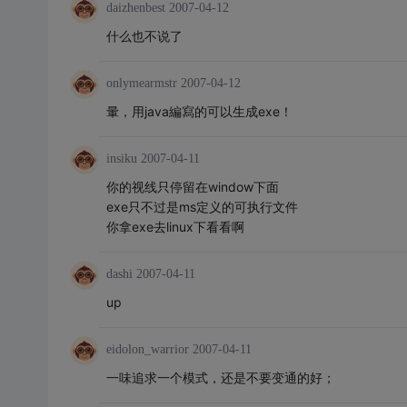
daizhenbest
2007-04-12
什么也不说了
onlymearmstr
2007-04-12
暈，用java編寫的可以生成exe！
insiku
2007-04-11
你的视线只停留在window下面
exe只不过是ms定义的可执行文件
你拿exe去linux下看看啊
dashi
2007-04-11
up
eidolon_warrior
2007-04-11
一味追求一个模式，还是不要变通的好；