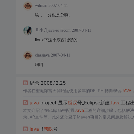
wdman
2007-04-11
唉，一分也是分啊。
月小升java-er点com
2007-04-11
linux下这个东西很强的
classjava
2007-04-11
呵呵
紀念 2008.12.25
作者在聖誕節當天開始從使用多年的DELPHI轉向學習
JAVA
java
project 显示
感叹
号_Eclipse新建
Java
工程
本文介绍了在Eclipse中配置
Java
工程的详细步骤，包括解
为JAR文件等。此外还涉及了Maven项目的常见问题及解决
java
if
感叹
号