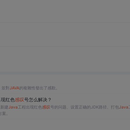
，並對
JAVA
的複雜性發出了感歎。
出现红色
感叹
号怎么解决？
决新建
Java
工程出现红色
感叹
号的问题、设置正确的JDK路径、打包
Java
方案。