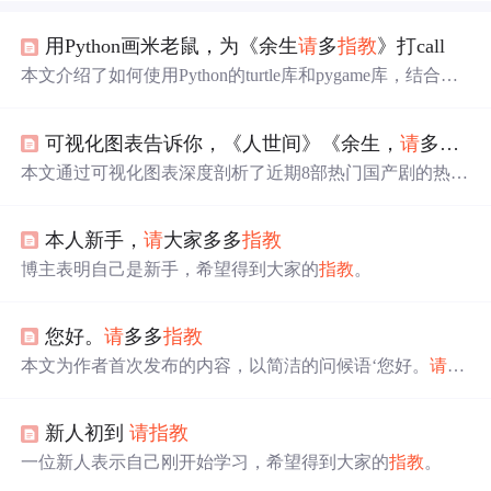
用Python画米老鼠，为《余生
请
多
指教
》打call
本文介绍了如何使用Python的turtle库和pygame库，结合
《余生
请
多
指教
》的背景音乐，绘制出米老鼠的形状。详
细解释了从画头部外轮廓到眼睛、鼻子、嘴等细节的实现
可视化图表告诉你，《人世间》《余生，
请
多
指教
步骤，为喜欢杨紫和肖战的粉丝提供了一种特别的表达方
式。
本文通过可视化图表深度剖析了近期8部热门国产剧的热度
与口碑对比，揭示了《人世间》的双赢局面与《余生
请
多
指教
》的口碑两极分化。数据来源于豆瓣短评和百度搜
本人新手，
请
大家多多
指教
索，展示了剧集营销与真实评价的差距，以及不同年龄段
观众的偏好。
博主表明自己是新手，希望得到大家的
指教
。
您好。
请
多多
指教
本文为作者首次发布的内容，以简洁的问候语‘您好。
请
多
多
指教
’开启交流，并标注‘第一天’，表明其作为初始交互
或博客启程的标志性节点，聚焦于人机交互起点与基础沟
新人初到
请
指教
通场景。
一位新人表示自己刚开始学习，希望得到大家的
指教
。