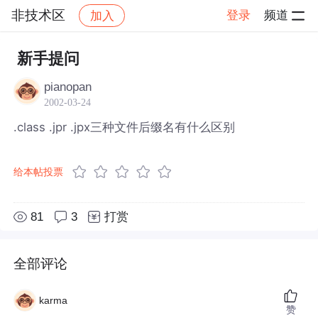
非技术区
登录
频道
加入
帖子详情
社区
非技术区
新手提问
pianopan
2002-03-24
.class .jpr .jpx三种文件后缀名有什么区别
给本帖投票
81
3
打赏
全部评论
karma
赞