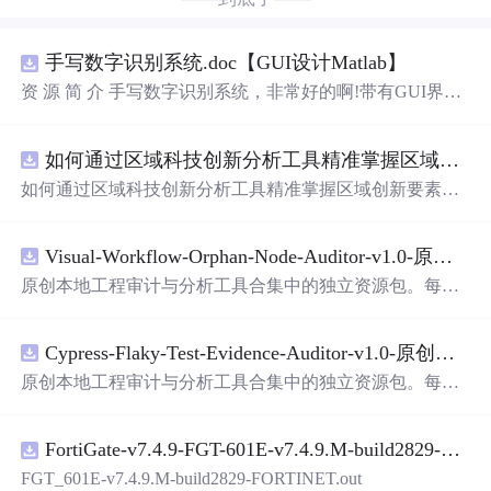
手写数字识别系统.doc【GUI设计Matlab】
资 源 简 介 手写数字识别系统，非常好的啊!带有GUI界
面，使用方便! 详 情 说 明 用这个手写数字识别系统，你可
以轻松地识别手写数字。这个系统不仅功能强大，而且还
如何通过区域科技创新分析工具精准掌握区域创新要素分布与产业链融合现状？.docx
带有直观的图形用户界面（GUI），非常容易使用。你只
需要将手写数字输入系统，它将立即给出准确的识别结
如何通过区域科技创新分析工具精准掌握区域创新要素分
果。这个系统可以在各种场景中使用，无论是学校、工作
布与产业链融合现状？
还是日常生活，都能为你提供快速和准确的识别服务。它
是一个非常方便和实用的工具，你一定会喜欢它的！
Visual-Workflow-Orphan-Node-Auditor-v1.0-原创源码与文档.zip
原创本地工程审计与分析工具合集中的独立资源包。每个
ZIP包含完整源码、3项自动化测试、可复现合成示例、离
线HTML、JSON与SVG报告、1080×720真实运行效果图、
Cypress-Flaky-Test-Evidence-Auditor-v1.0-原创源码与文档.zip
README、运行说明、功能清单、MIT License及原创与授
权声明。解压后进入project目录，执行npm test验证算法，
原创本地工程审计与分析工具合集中的独立资源包。每个
执行npm run report生成报告，也可通过本地静态服务器打
ZIP包含完整源码、3项自动化测试、可复现合成示例、离
开网页。运行时零第三方依赖，不包含热点产品或开源项
线HTML、JSON与SVG报告、1080×720真实运行效果图、
目源码、Logo、官方截图、论文、生产日志或其他受限素
FortiGate-v7.4.9-FGT-601E-v7.4.9.M-build2829-FORTINET.out
README、运行说明、功能清单、MIT License及原创与授
材。适合前端开发、AI应用工程、测试审计和课程实践。
权声明。解压后进入project目录，执行npm test验证算法，
FGT_601E-v7.4.9.M-build2829-FORTINET.out