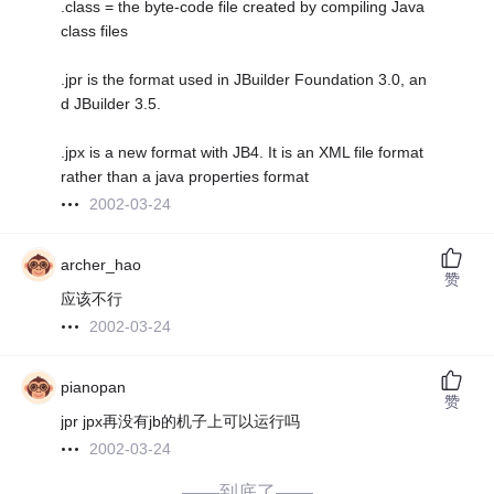
.class = the byte-code file created by compiling Java
class files
.jpr is the format used in JBuilder Foundation 3.0, an
d JBuilder 3.5.
.jpx is a new format with JB4. It is an XML file format
rather than a java properties format
2002-03-24
archer_hao
赞
应该不行
2002-03-24
pianopan
赞
jpr jpx再没有jb的机子上可以运行吗
2002-03-24
——到底了——