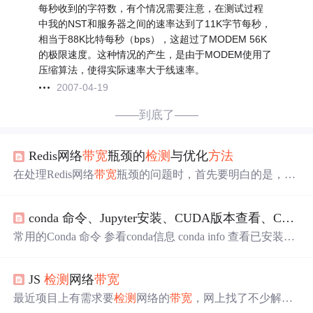
每秒收到的字符数，有个情况需要注意，在测试过程
中我的NST和服务器之间的速率达到了11K字节每秒，
相当于88K比特每秒（bps），这超过了MODEM 56K
的极限速度。这种情况的产生，是由于MODEM使用了
压缩算法，使得实际速率大于线速率。
2007-04-19
——到底了——
Redis网络
带宽
瓶颈的
检测
与优化
方法
在处理Redis网络
带宽
瓶颈的问题时，首先要明白的是，Re
dis作为一个内存数据库，其性能很大程度上依赖于网络
带
宽
的效率。因此，在进行优化时，需要进行全面的性能测
conda 命令、Jupyter安装、CUDA版本查看、CUDA设备
试，确保不会引入新的瓶颈。总之，
检测
和优化Redis的网
络
带宽
瓶颈需要我们从监控、分析到优化的全流程进行把
常用的Conda 命令 参看conda信息 conda info 查看已安装的
控。通过合理的监控和优化策略，我们可以有效地提升Re
环境 conda info --envs 设置清华源 conda config --add channel
dis的性能，确保系统的稳定运行。要监控Redis的网络流
s https://mirrors.tuna.tsinghua.edu.cn/anaconda/pkgs/free/ 移除
量，我们可以使用Redis自带的INFO命令。：Redis使用RE
JS
检测
网络
带宽
安装源 conda config --remove channels https://mirrors.tuna.tsin
SP协议，这个协议本身是高效的，但可以通过一些调整来
ghua.edu.cn/anaconda/cloud/conda-forge/
最近项目上有需求要
检测
网络的
带宽
，网上找了不少解决
进一步优化。
方案，以下王二来做一个整理 1、
方法
一 第一种思路是 加