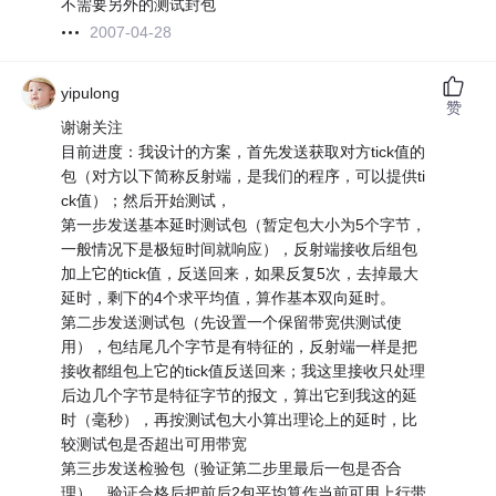
不需要另外的测试封包
2007-04-28
yipulong
赞
谢谢关注
目前进度：我设计的方案，首先发送获取对方tick值的
包（对方以下简称反射端，是我们的程序，可以提供ti
ck值）；然后开始测试，
第一步发送基本延时测试包（暂定包大小为5个字节，
一般情况下是极短时间就响应），反射端接收后组包
加上它的tick值，反送回来，如果反复5次，去掉最大
延时，剩下的4个求平均值，算作基本双向延时。
第二步发送测试包（先设置一个保留带宽供测试使
用），包结尾几个字节是有特征的，反射端一样是把
接收都组包上它的tick值反送回来；我这里接收只处理
后边几个字节是特征字节的报文，算出它到我这的延
时（毫秒），再按测试包大小算出理论上的延时，比
较测试包是否超出可用带宽
第三步发送检验包（验证第二步里最后一包是否合
理），验证合格后把前后2包平均算作当前可用上行带