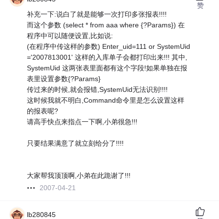
赞
补充一下:说白了就是能够一次打印多张报表!!!!
而这个参数 (select * from aaa where {?Params}) 在
程序中可以随便设置,比如说:
(在程序中传这样的参数) Enter_uid=111 or SystemUid
='2007813001' 这样的入库单子会都打印出来!!! 其中,
SystemUid 这两张表里面都有这个字段!如果单独在报
表里设置参数{?Params}
传过来的时候,就会报错,SystemUid无法识别!!!!
这时候我就不明白,Command命令里是怎么设置这样
的报表呢?
请高手快点来指点一下啊,小弟很急!!!
只要结果满意了就立刻给分了!!!!
大家帮我顶顶啊,小弟在此跪谢了!!!
2007-04-21
lb280845