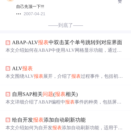
赞
自己先顶一下!!!
2007-04-21
——到底了——
ABAP-ALV
报表
中双击某个单号跳转到对应界面
本文介绍如何在ABAP中使用ALV网格显示功能，通过双
击
报表
中的SO&STO单号，实现在VA03&ME23N界面的直
接跳转。详细解析了FUNCTION‘REUSE_ALV_GRID_DIS
ALV
报表
PLAY_LVC’的使用，以及如何在USER_
COMMAND
事件
中捕捉双击事件，并针对不同字段跳转至相应交易代码。
本文围绕ALV
报表
展开，介绍了
报表
过程事件，包括初始
化、选择开始和结束事件；选择屏幕事件，如PBO和PAI事
件。还提及一个函数REUSE_ALV_GRID_DISPLAY_LVC
自用SAP相关
问题
(
报表
相关)
及两个控制结构FIELD CATALOG和LAYOUT，以及两个
触发事件、输出ALV表头方式等内容。
本文详细介绍了ABAP编程中
报表
事件的种类，包括屏幕
初始化、按钮操作、字段检查等，重点讲解了ALV
报表
的
实现流程、FMALV与OOALV的区别，以及
报表
选择画面
给自开发
报表
添加自动刷新功能
的自定义配置。
本文介绍如何为自开发
报表
添加自动刷新功能，适用于大